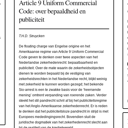
Article 9 Uniform Commercial
Code: over bepaaldheid en
publiciteit
T.H.D. Struycken
s
De floating charge van Engelse origine en het
Amerikaanse regime van Article 9 Uniform Commercial
Code geven te denken over twee aspecten van het
Nederlandse zekerhedenrecht: bepaalbaarheid en
publiciteit. Over de mate waarin de zekerheidsobjecten
dienen te worden bepaald bij de vestiging van
zekerheidsrechten in het Nederlandse recht, blijkt weinig
met zekerheid te kunnen worden gezegd; het bekende
Sio-arrest is een te zwakke basis voor de ‘heersende
mening’ omtrent verpanding van roerende zaken. Verder
steekt het stil pandrecht schril af bij het publiciteitsregime
van het Anglo-Amerikaanse zekerhedenrecht. Er is reden
te denken dat het publiciteitsloze pandrecht in strijd is met
Europees mededingingsrecht. Bovendien sluit de
juridische dogmatiek van het zekerhedenrecht slecht aan
bij de realiteit van de kredietwereld.