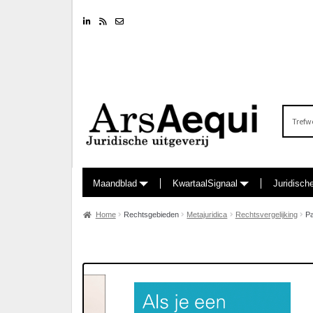
Linkedin
RSS feed
Nieuwsbrief
Zoeken
naar:
Maandblad
KwartaalSignaal
Juridisch
Home
Rechtsgebieden
Metajuridica
Rechtsvergelijking
Pa