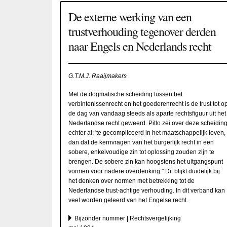
De externe werking van een
trustverhouding tegenover derden
naar Engels en Nederlands recht
G.T.M.J. Raaijmakers
Met de dogmatische scheiding tussen bet
verbintenissenrecht en het goederenrecht is de trust tot o
de dag van vandaag steeds als aparte rechtsfiguur uit het
Nederlandse recht geweerd. Pitlo zei over deze scheidin
echter al: 'te gecompliceerd in het maatschappelijk leven,
dan dat de kernvragen van het burgerlijk recht in een
sobere, enkelvoudige zin tot oplossing zouden zijn te
brengen. De sobere zin kan hoogstens het uitgangspunt
vormen voor nadere overdenking." Dit blijkt duidelijk bij
het denken over normen met betrekking tot de
Nederlandse trust-achtige verhouding. In dit verband kan
veel worden geleerd van het Engelse recht.
Bijzonder nummer | Rechtsvergelijking