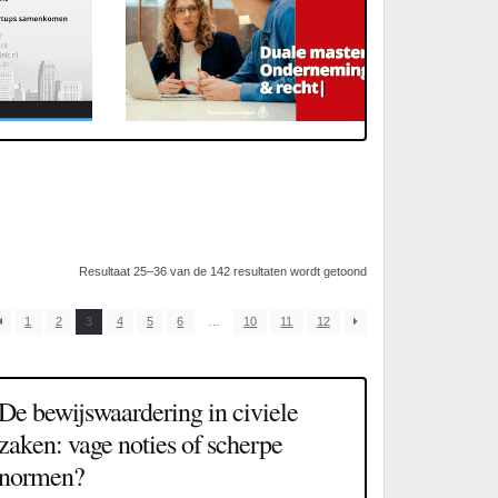
Resultaat 25–36 van de 142 resultaten wordt getoond
1
2
3
4
5
6
…
10
11
12
De bewijswaardering in civiele
zaken: vage noties of scherpe
normen?