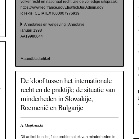
volkenrecht en nationaal recht. Zie de volledige uitspraak:
https://www.legifrance.gouv.fr/affichJuriAdmin.do?
idTexte=CETATEXT000007976939
Annotaties en wetgeving | Annotatie
januari 1998
AA19980044
Maandbladartikel
De kloof tussen het internationale
recht en de praktijk; de situatie van
minderheden in Slowakije,
Roemenië en Bulgarije
A. Meijknecht
Dit artikel beschrijft de problematiek van minderheden in