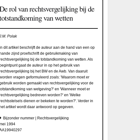
De rol van rechtsvergelijking bij de
totstandkoming van wetten
J.M. Polak
In dit artikel beschrijft de auteur aan de hand van een op
hande zijnd proefschrift de gebruikmaking van
rechtsvergelijking bij de totstandkoming van wetten. Als
begintpunt gaat de auteur in op het gebruik van
rechtsvergelijking bij het BW en de Awb. Van daaruit
worden vragen geformuleerd zoals: 'Waarom moet er
gebruik worden gemaakt van rechtsvergelijking voor de
totstandkoming van wetgeving?' en 'Wanneer moet er
rechtsvergelijking bedreven worden?' en 'Welke
rechtsstelsels dienen er bekeken te worden?'. Verder in
het artikel wordt daar antwoord op gegeven.
Bijzonder nummer | Rechtsvergelijking
mei 1994
AA19940297