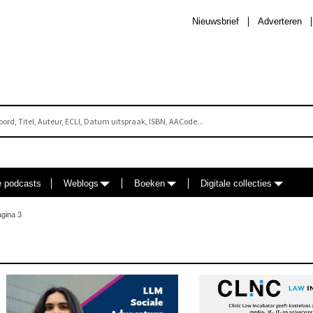
Nieuwsbrief
Adverteren
e podcasts
Weblogs
Boeken
Digitale collecties
gina 3