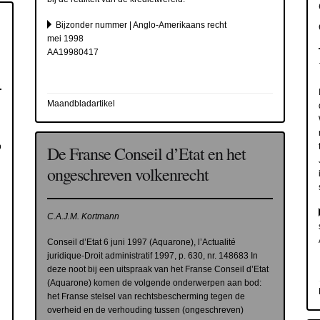
Bijzonder nummer | Anglo-Amerikaans recht
mei 1998
AA19980417
Maandbladartikel
p
De Franse Conseil d’Etat en het
ongeschreven volkenrecht
g
C.A.J.M. Kortmann
Conseil d’Etat 6 juni 1997 (Aquarone), l’Actualité
juridique-Droit administratif 1997, p. 630, nr. 148683 In
deze noot bij een uitspraak van het Franse Conseil d’Etat
(Aquarone) komen de volgende onderwerpen aan bod:
het Franse stelsel van rechtsbescherming tegen de
overheid en de verhouding tussen (ongeschreven)