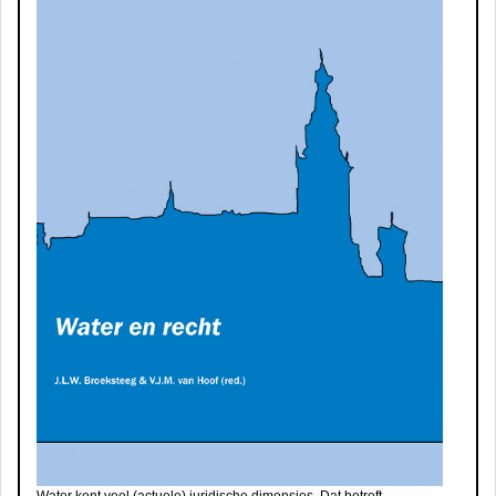
Water kent veel (actuele) juridische dimensies. Dat betreft