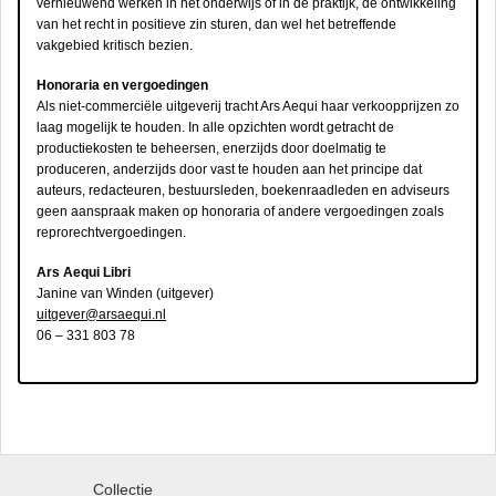
vernieuwend werken in het onderwijs of in de praktijk, de ontwikkeling
van het recht in positieve zin sturen, dan wel het betreffende
vakgebied kritisch bezien.
Honoraria en vergoedingen
Als niet-commerciële uitgeverij tracht Ars Aequi haar verkoopprijzen zo
laag mogelijk te houden. In alle opzichten wordt getracht de
productiekosten te beheersen, enerzijds door doelmatig te
produceren, anderzijds door vast te houden aan het principe dat
auteurs, redacteuren, bestuursleden, boekenraadleden en adviseurs
geen aanspraak maken op honoraria of andere vergoedingen zoals
reprorechtvergoedingen.
Ars Aequi Libri
Janine van Winden (uitgever)
uitgever@arsaequi.nl
06 – 331 803 78
Collectie