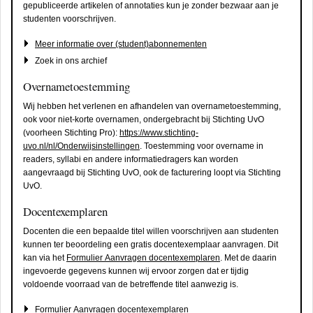
gepubliceerde artikelen of annotaties kun je zonder bezwaar aan je
studenten voorschrijven.
Meer informatie over (student)abonnementen
Zoek in ons archief
Overnametoestemming
Wij hebben het verlenen en afhandelen van overnametoestemming,
ook voor niet-korte overnamen, ondergebracht bij Stichting UvO
(voorheen Stichting Pro):
https://www.stichting-
uvo.nl/nl/Onderwijsinstellingen
. Toestemming voor overname in
readers, syllabi en andere informatiedragers kan worden
aangevraagd bij Stichting UvO, ook de facturering loopt via Stichting
UvO.
Docentexemplaren
Docenten die een bepaalde titel willen voorschrijven aan studenten
kunnen ter beoordeling een gratis docentexemplaar aanvragen. Dit
kan via het
Formulier Aanvragen docentexemplaren
. Met de daarin
ingevoerde gegevens kunnen wij ervoor zorgen dat er tijdig
voldoende voorraad van de betreffende titel aanwezig is.
Formulier Aanvragen docentexemplaren