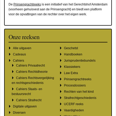
De
Prinsengrachtreeks
is een initiatief van het Gerechtshof Amsterdam
(voorheen gehuisvest aan de Prinsengracht) en biedt een
platform
voor de opvattingen van de rechter over het eigen werk.
Onze reeksen
Alle uitgaven
Geschetst
Cadeaus
Handboeken
Cahiers
Jurisprudentiebundels
Cahiers Privaatrecht
Klassiekers
Cahiers Rechtstheorie
Law Extra
Cahiers Rechtsvergelijking
Prinsengrachtreeks
en rechtsgeschiedenis
Procesdossiers
Cahiers Staats- en
Rechten van het kind
bestuursrecht
Strafrechtgeschiedenis
Cahiers Strafrecht
UCERF reeks
Digitale uitgaven
Vaardigheden
Diversen