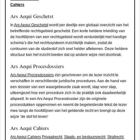
Cahiers
Ars Aequi Geschetst
In
Ars Aequi Geschetst
wordt per deeltje een globaal overzicht van het
betreffende rechtsgebied geschetst. Een korte heldere inleiding van
de hoofdlijnen van een rechtsgebied wordt verduidelijkt met handige
schema’s
die het rechtssysteem inzichtelijk maken
, zodat de
contouren van de studiestof zich snel helder aftekenen. Deze heldere
structuur kan het inzicht bieden dat op andere wijze niet doorbrak.
Ars Aequi Procesdossiers
Ars Aequi Procesdossiers
zijn geschreven om de lezer inzicht te
verschaffen in verschillende juridische procedures. Aan de hand van
een dossier van een waargebeurde zaak wordt, stap voor stap,
uiteengezet hoe een procedure zich in de praktijk ook daadwerkelijk
afspeelt. In een Ars Aequi Procesdossier zijn de originele
processtukken opgenomen en neemt de begeleidende tekst de lezer
mee langs de hoofdlijnen van het geldende recht en brengt op deze
wijze ‘de stof tot leven’
Ars Aequi Cahiers
Ars Aequi Cahiers
Privaatrecht
,
Staats- en bestuursrecht
,
Strafrecht
,