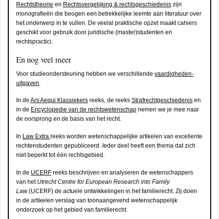
Rechtstheorie
en
Rechtsvergelijking & rechtsgeschiedenis
zijn
monografieën die beogen een betrekkelijke leemte aan literatuur over
het onderwerp in te vullen. De veelal praktische opzet maakt cahiers
geschikt voor gebruik door juridische (master)studenten en
rechtspractici.
En nog veel meer
Voor studieondersteuning hebben we verschillende
vaardigheden-
uitgaven
.
In de
Ars Aequi Klassiekers
reeks, de reeks
Strafrechtgeschiedenis
en
in de
Encyclopedie van de rechtswetenschap
nemen we je mee naar
de oorsprong en de basis van het recht.
In
Law Extra
reeks worden wetenschappelijke artikelen van excellente
rechtenstudenten gepubliceerd. Ieder deel heeft een thema dat zich
niet beperkt tot één rechtsgebied.
In de
UCERF
reeks beschrijven en analyseren de wetenschappers
van het
Utrecht Centre for European Research into Family
Law
(UCERF) de actuele ontwikkelingen in het familierecht. Zij doen
in de artikelen verslag van toonaangevend wetenschappelijk
onderzoek op het gebied van familierecht.