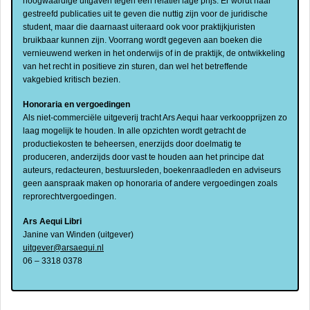
hoogwaardige uitgaven tegen een relatief lage prijs. Er wordt naar
gestreefd publicaties uit te geven die nuttig zijn voor de juridische
student, maar die daarnaast uiteraard ook voor praktijkjuristen
bruikbaar kunnen zijn. Voorrang wordt gegeven aan boeken die
vernieuwend werken in het onderwijs of in de praktijk, de ontwikkeling
van het recht in positieve zin sturen, dan wel het betreffende
vakgebied kritisch bezien.
Honoraria en vergoedingen
Als niet-commerciële uitgeverij tracht Ars Aequi haar verkoopprijzen zo
laag mogelijk te houden. In alle opzichten wordt getracht de
productiekosten te beheersen, enerzijds door doelmatig te
produceren, anderzijds door vast te houden aan het principe dat
auteurs, redacteuren, bestuursleden, boekenraadleden en adviseurs
geen aanspraak maken op honoraria of andere vergoedingen zoals
reprorechtvergoedingen.
Ars Aequi Libri
Janine van Winden (uitgever)
uitgever@arsaequi.nl
06 – 3318 0378