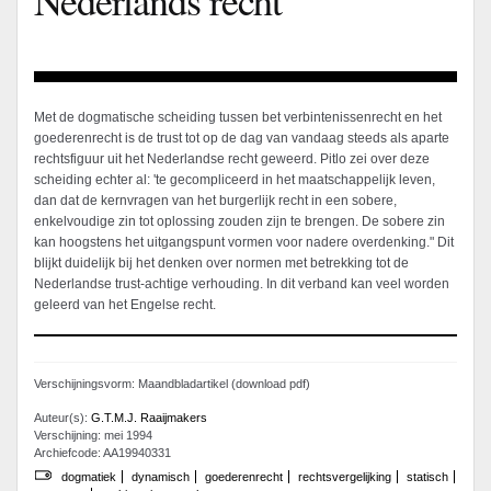
Met de dogmatische scheiding tussen bet verbintenissenrecht en het
goederenrecht is de trust tot op de dag van vandaag steeds als aparte
rechtsfiguur uit het Nederlandse recht geweerd. Pitlo zei over deze
scheiding echter al: 'te gecompliceerd in het maatschappelijk leven,
dan dat de kernvragen van het burgerlijk recht in een sobere,
enkelvoudige zin tot oplossing zouden zijn te brengen. De sobere zin
kan hoogstens het uitgangspunt vormen voor nadere overdenking." Dit
blijkt duidelijk bij het denken over normen met betrekking tot de
Nederlandse trust-achtige verhouding. In dit verband kan veel worden
geleerd van het Engelse recht.
Verschijningsvorm: Maandbladartikel (download pdf)
Auteur(s):
G.T.M.J. Raaijmakers
Verschijning: mei 1994
Archiefcode: AA19940331
dogmatiek
dynamisch
goederenrecht
rechtsvergelijking
statisch