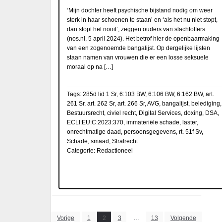
‘Mijn dochter heeft psychische bijstand nodig om weer
sterk in haar schoenen te staan’ en ‘als het nu niet stopt,
dan stopt het nooit’, zeggen ouders van slachtoffers
(nos.nl, 5 april 2024). Het betrof hier de openbaarmaking
van een zogenoemde bangalijst. Op dergelijke lijsten
staan namen van vrouwen die er een losse seksuele
moraal op na […]
Tags:
285d lid 1 Sr
,
6:103 BW
,
6:106 BW
,
6:162 BW
,
art.
261 Sr
,
art. 262 Sr
,
art. 266 Sr
,
AVG
,
bangalijst
,
belediging
,
Bestuursrecht
,
civiel recht
,
Digital Services
,
doxing
,
DSA
,
ECLI:EU:C:2023:370
,
immateriële schade
,
laster
,
onrechtmatige daad
,
persoonsgegevens
,
rt. 51f Sv
,
Schade
,
smaad
,
Strafrecht
Categorie:
Redactioneel
Berichten
Vorige
1
2
3
…
13
Volgende