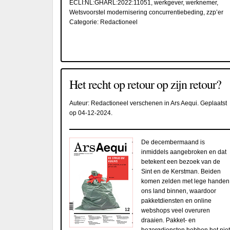
ECLI:NL:GHARL:2022:11051
,
werkgever
,
werknemer
,
Wetsvoorstel modernisering concurrentiebeding
,
zzp’er
Categorie:
Redactioneel
Het recht op retour op zijn retour?
Auteur:
Redactioneel verschenen in Ars Aequi
. Geplaatst
op
04-12-2024
.
De decembermaand is
inmiddels aangebroken en dat
betekent een bezoek van de
Sint en de Kerstman. Beiden
komen zelden met lege handen
ons land binnen, waardoor
pakketdiensten en online
webshops veel overuren
draaien. Pakket- en
bezorgdiensten hebben het niet