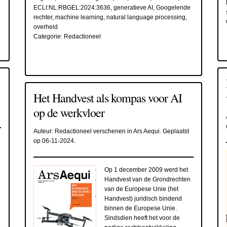
ECLI:NL:RBGEL:2024:3636
,
generatieve AI
,
Googelende
rechter
,
machine learning
,
natural language processing
,
overheid
Categorie:
Redactioneel
Het Handvest als kompas voor AI
op de werkvloer
Auteur:
Redactioneel verschenen in Ars Aequi
. Geplaatst
op
06-11-2024
.
Op 1 december 2009 werd het
Handvest van de Grondrechten
van de Europese Unie (het
Handvest) juridisch bindend
binnen de Europese Unie.
Sindsdien heeft het voor de