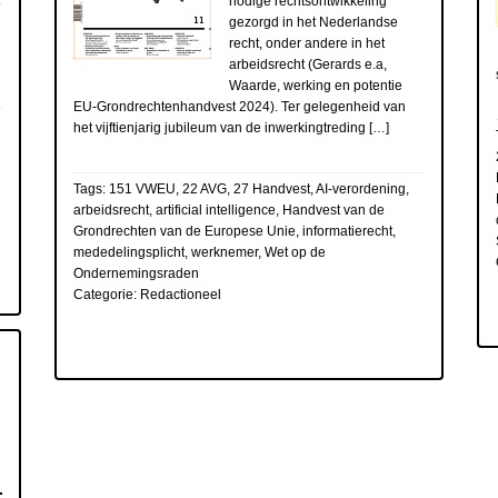
nodige rechtsontwikkeling
gezorgd in het Nederlandse
recht, onder andere in het
arbeidsrecht (Gerards e.a,
Waarde, werking en potentie
EU-Grondrechtenhandvest 2024). Ter gelegenheid van
het vijftienjarig jubileum van de inwerkingtreding […]
Tags:
151 VWEU
,
22 AVG
,
27 Handvest
,
AI-verordening
,
arbeidsrecht
,
artificial intelligence
,
Handvest van de
Grondrechten van de Europese Unie
,
informatierecht
,
mededelingsplicht
,
werknemer
,
Wet op de
Ondernemingsraden
Categorie:
Redactioneel