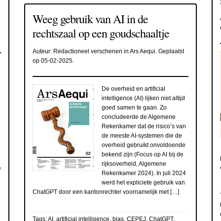
Weeg gebruik van AI in de
rechtszaal op een goudschaaltje
Auteur:
Redactioneel verschenen in Ars Aequi
. Geplaatst
op
05-02-2025
.
De overheid en artificial
intelligence (AI) lijken niet altijd
goed samen te gaan. Zo
concludeerde de Algemene
Rekenkamer dat de risico’s van
de meeste AI-systemen die de
overheid gebruikt onvoldoende
bekend zijn (Focus op AI bij de
rijksoverheid, Algemene
e
Rekenkamer 2024). In juli 2024
werd het expliciete gebruik van
ChatGPT door een kantonrechter voornamelijk met […]
Tags:
AI
,
artificial intelligence
,
bias
,
CEPEJ
,
ChatGPT
,