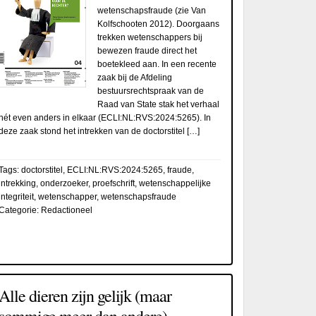
wetenschapsfraude (zie Van
Kolfschooten 2012). Doorgaans
trekken wetenschappers bij
bewezen fraude direct het
boetekleed aan. In een recente
zaak bij de Afdeling
bestuursrechtspraak van de
Raad van State stak het verhaal
nét even anders in elkaar (ECLI:NL:RVS:2024:5265). In
deze zaak stond het intrekken van de doctorstitel […]
Tags:
doctorstitel
,
ECLI:NL:RVS:2024:5265
,
fraude
,
intrekking
,
onderzoeker
,
proefschrift
,
wetenschappelijke
integriteit
,
wetenschapper
,
wetenschapsfraude
Categorie:
Redactioneel
Alle dieren zijn gelijk (maar
sommige meer dan andere)