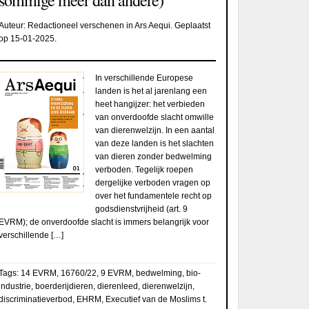
Auteur:
Redactioneel verschenen in Ars Aequi
. Geplaatst
op
15-01-2025
.
In verschillende Europese
landen is het al jarenlang een
heet hangijzer: het verbieden
van onverdoofde slacht omwille
van dierenwelzijn. In een aantal
van deze landen is het slachten
van dieren zonder bedwelming
verboden. Tegelijk roepen
dergelijke verboden vragen op
over het fundamentele recht op
godsdienstvrijheid (art. 9
EVRM); de onverdoofde slacht is immers belangrijk voor
verschillende […]
Tags:
14 EVRM
,
16760/22
,
9 EVRM
,
bedwelming
,
bio-
industrie
,
boerderijdieren
,
dierenleed
,
dierenwelzijn
,
discriminatieverbod
,
EHRM
,
Executief van de Moslims t.