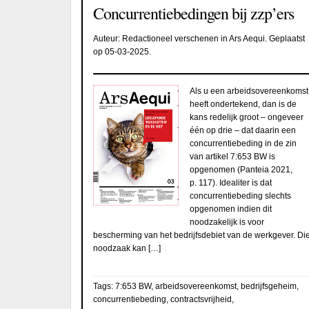
Concurrentiebedingen bij zzp’ers
Auteur:
Redactioneel verschenen in Ars Aequi
. Geplaatst
op
05-03-2025
.
Als u een arbeidsovereenkomst
heeft ondertekend, dan is de
kans redelijk groot – ongeveer
één op drie – dat daarin een
concurrentiebeding in de zin
van artikel 7:653 BW is
opgenomen (Panteia 2021,
p. 117). Idealiter is dat
concurrentiebeding slechts
opgenomen indien dit
noodzakelijk is voor
bescherming van het bedrijfsdebiet van de werkgever. Di
noodzaak kan […]
Tags:
7:653 BW
,
arbeidsovereenkomst
,
bedrijfsgeheim
,
concurrentiebeding
,
contractsvrijheid
,