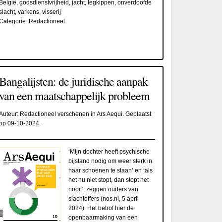
België
,
godsdienstvrijheid
,
jacht
,
legkippen
,
onverdoofde
slacht
,
varkens
,
visserij
Categorie:
Redactioneel
Bangalijsten: de juridische aanpak
van een maatschappelijk probleem
Auteur:
Redactioneel verschenen in Ars Aequi
. Geplaatst
op
09-10-2024
.
‘Mijn dochter heeft psychische
bijstand nodig om weer sterk in
haar schoenen te staan’ en ‘als
het nu niet stopt, dan stopt het
nooit’, zeggen ouders van
slachtoffers (nos.nl, 5 april
2024). Het betrof hier de
openbaarmaking van een