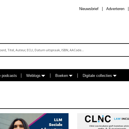
Nieuwsbrief
Adverteren
e podcasts
Weblogs
Boeken
Digitale collecties