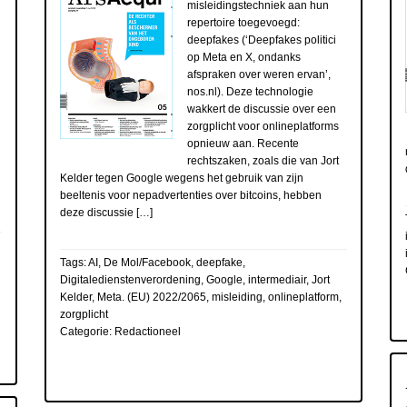
misleidingstechniek aan hun
repertoire toegevoegd:
deepfakes (‘Deepfakes politici
op Meta en X, ondanks
afspraken over weren ervan’,
nos.nl). Deze technologie
wakkert de discussie over een
zorgplicht voor onlineplatforms
opnieuw aan. Recente
rechtszaken, zoals die van Jort
Kelder tegen Google wegens het gebruik van zijn
beeltenis voor nepadvertenties over bitcoins, hebben
deze discussie […]
Tags:
AI
,
De Mol/Facebook
,
deepfake
,
Digitaledienstenverordening
,
Google
,
intermediair
,
Jort
Kelder
,
Meta. (EU) 2022/2065
,
misleiding
,
onlineplatform
,
zorgplicht
Categorie:
Redactioneel