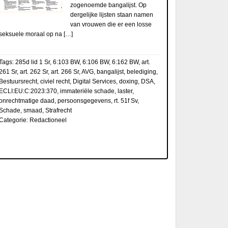
zogenoemde bangalijst. Op
dergelijke lijsten staan namen
van vrouwen die er een losse
seksuele moraal op na […]
Tags:
285d lid 1 Sr
,
6:103 BW
,
6:106 BW
,
6:162 BW
,
art.
261 Sr
,
art. 262 Sr
,
art. 266 Sr
,
AVG
,
bangalijst
,
belediging
,
Bestuursrecht
,
civiel recht
,
Digital Services
,
doxing
,
DSA
,
ECLI:EU:C:2023:370
,
immateriële schade
,
laster
,
onrechtmatige daad
,
persoonsgegevens
,
rt. 51f Sv
,
Schade
,
smaad
,
Strafrecht
Categorie:
Redactioneel