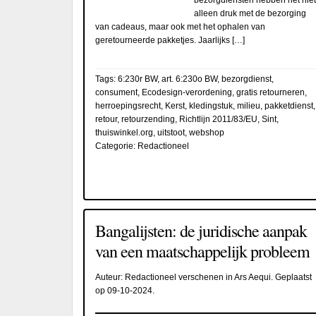
alleen druk met de bezorging
van cadeaus, maar ook met het ophalen van
geretourneerde pakketjes. Jaarlijks […]
Tags:
6:230r BW
,
art. 6:230o BW
,
bezorgdienst
,
consument
,
Ecodesign-verordening
,
gratis retourneren
,
herroepingsrecht
,
Kerst
,
kledingstuk
,
milieu
,
pakketdienst
,
retour
,
retourzending
,
Richtlijn 2011/83/EU
,
Sint
,
thuiswinkel.org
,
uitstoot
,
webshop
Categorie:
Redactioneel
Bangalijsten: de juridische aanpak
van een maatschappelijk probleem
Auteur:
Redactioneel verschenen in Ars Aequi
. Geplaatst
op
09-10-2024
.