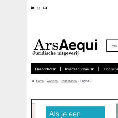
Linkedin
RSS feed
Nieuwsbrief
Zoeken
naar:
Maandblad
KwartaalSignaal
Juridisch
Home
Weblogs
Redactioneel
Pagina 2