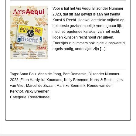
Voor u ligt het Ars Aequi Bijzonder Nummer
2023, dat dit jaar gewijd is aan het thema
Kunst & Recht. Hoewel artistieke vrijheid op
het eerste gezicht moeilijk verenigbaar lijkt
met het regelende karakter van het recht,
liggen kunst en recht nooit ver uiteen.
Enerzijds zijn immers ook in de kunstwereld
regels nodig, anderzijds zijn […]
Tags:
Anna Bolz
,
Anna de Jong
,
Bert Demarsin
,
Bijzonder Nummer
2023
,
Ellen Hardy
,
Ira Koumans
,
Kelly Breemen
,
Kunst & Recht
,
Lars
van Vliet
,
Marcel de Zwaan
,
Marilixe Beernink
,
Renée van den
Kerkhof
,
Vicky Breemen
Categorie:
Redactioneel