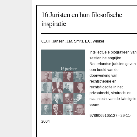
16 Juristen en hun filosofische
inspiratie
C.J.H. Jansen, J.M. Smits, L.C. Winkel
Intellectuele biografieën van
zestien belangrijke
Nederlandse juristen geven
een beeld van de
doorwerking van
rechtstheorie en
rechtsfilosofie in het
privaatrecht, strafrecht en
staatsrecht van de twintigste
eeuw.
9789069165127
-
29-11-
2004