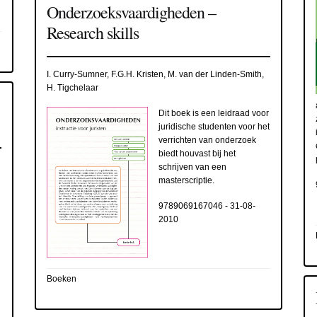
Onderzoeksvaardigheden –
Research skills
I. Curry-Sumner, F.G.H. Kristen, M. van der Linden-Smith,
H. Tigchelaar
Dit boek is een leidraad voor
juridische studenten voor het
verrichten van onderzoek
biedt houvast bij het
schrijven van een
masterscriptie.
9789069167046
-
31-08-
2010
Boeken