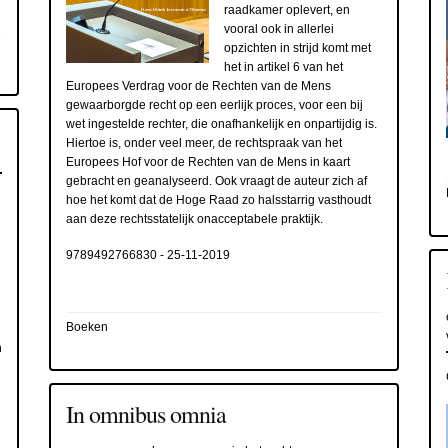
raadkamer oplevert, en
vooral ook in allerlei
opzichten in strijd komt met
het in artikel 6 van het
Europees Verdrag voor de Rechten van de Mens
gewaarborgde recht op een eerlijk proces, voor een bij
wet ingestelde rechter, die onafhankelijk en onpartijdig is.
Hiertoe is, onder veel meer, de rechtspraak van het
Europees Hof voor de Rechten van de Mens in kaart
gebracht en geanalyseerd. Ook vraagt de auteur zich af
hoe het komt dat de Hoge Raad zo halsstarrig vasthoudt
aan deze rechtsstatelijk onacceptabele praktijk.
g
9789492766830
-
25-11-2019
Boeken
n
In omnibus omnia