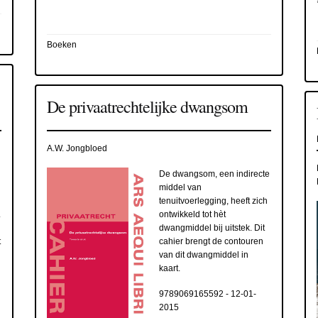
Boeken
De privaatrechtelijke dwangsom
A.W. Jongbloed
De dwangsom, een indirecte
middel van
tenuitvoerlegging, heeft zich
.
ontwikkeld tot hèt
dwangmiddel bij uitstek. Dit
t
cahier brengt de contouren
van dit dwangmiddel in
kaart.
9789069165592
-
12-01-
2015