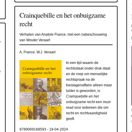
Crainquebille en het onbuigzame
recht
Verhalen van Anatole France, met een nabeschouwing
van Wouter Veraart
A. France, W.J. Veraart
In een tijd waarin de
rechtsstaat onder druk staat
s
en de roep om menselijke
rechtspraak na de
toeslagenaffaire alleen maar
luider is geworden, is
Crainquebille en het
onbuigzame recht
een
must
read
voor iedereen die om
recht en rechtvaardigheid
geeft.
9789069168593
-
19-04-2024