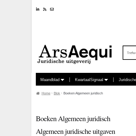
Linkedin
RSS feed
Nieuwsbrief
Zoeken
naar:
Maandblad
KwartaalSignaal
Juridisch
Home
Blok
Boeken Algemeen juridisch
Boeken Algemeen juridisch
Algemeen juridische uitgaven