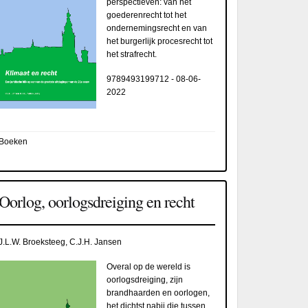
perspectieven: van het
goederenrecht tot het
ondernemingsrecht en van
het burgerlijk procesrecht tot
het strafrecht.
9789493199712
-
08-06-
2022
Boeken
Oorlog, oorlogsdreiging en recht
J.L.W. Broeksteeg, C.J.H. Jansen
Overal op de wereld is
oorlogsdreiging, zijn
brandhaarden en oorlogen,
het dichtst nabij die tussen