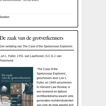
9789493333062
-
01-02-2024
Boeken
De zaak van de grotverkenners
Een vertaling van The Case of the Speluncean Explorers
Lon L. Fuller, J.P.G. van Laarhoven, G.C.G.J. van
Roermund
‘The Case of the
Speluncean Explorers’,
geschreven door Lon L.
Fuller, en 1949 verschenen
in
Harvard Law Review,
is
een boeiend en tijdloos
rechtbankdrama waarin vele
generaties rechtenstudenten
van over de hele wereld zich