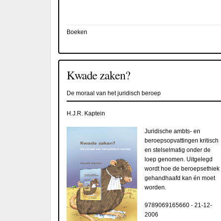
Boeken
Kwade zaken?
De moraal van het juridisch beroep
H.J.R. Kaptein
Juridische ambts- en
beroepsopvattingen kritisch
en stelselmatig onder de
loep genomen. Uitgelegd
wordt hoe de beroepsethiek
gehandhaafd kan én moet
worden.
9789069165660
-
21-12-
2006