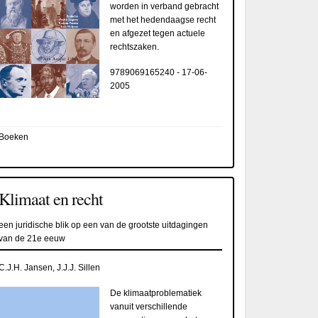
worden in verband gebracht
met het hedendaagse recht
en afgezet tegen actuele
rechtszaken.
9789069165240
-
17-06-
2005
Boeken
Klimaat en recht
een juridische blik op een van de grootste uitdagingen
van de 21e eeuw
C.J.H. Jansen, J.J.J. Sillen
De klimaatproblematiek
vanuit verschillende