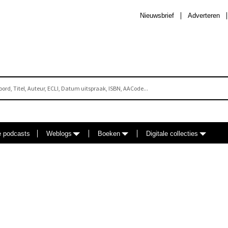
Nieuwsbrief
Adverteren
e podcasts
Weblogs
Boeken
Digitale collecties