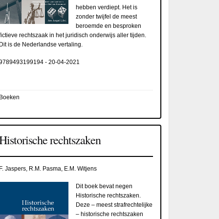
hebben verdiept. Het is
zonder twijfel de meest
beroemde en besproken
fictieve rechtszaak in het juridisch onderwijs aller tijden.
Dit is de Nederlandse vertaling.
9789493199194
-
20-04-2021
Boeken
Historische rechtszaken
F. Jaspers, R.M. Pasma, E.M. Witjens
Dit boek bevat negen
Historische rechtszaken.
Deze – meest strafrechtelijke
– historische rechtszaken