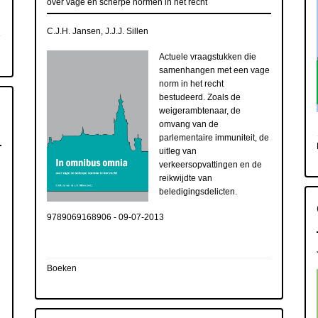
over vage en scherpe normen in het recht
C.J.H. Jansen, J.J.J. Sillen
Actuele vraagstukken die
samenhangen met een vage
norm in het recht
bestudeerd. Zoals de
weigerambtenaar, de
omvang van de
parlementaire immuniteit, de
uitleg van
verkeersopvattingen en de
reikwijdte van
beledigingsdelicten.
9789069168906
-
09-07-2013
Boeken