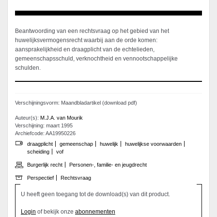
Beantwoording van een rechtsvraag op het gebied van het
huwelijksvermogensrecht waarbij aan de orde komen:
aansprakelijkheid en draagplicht van de echtelieden,
gemeenschapsschuld, verknochtheid en vennootschappelijke
schulden.
Verschijningsvorm: Maandbladartikel (download pdf)
Auteur(s):
M.J.A. van Mourik
Verschijning: maart 1995
Archiefcode: AA19950226
draagplicht
gemeenschap
huwelijk
huwelijkse voorwaarden
scheiding
vof
Burgerlijk recht
Personen-, familie- en jeugdrecht
Perspectief
Rechtsvraag
U heeft geen toegang tot de download(s) van dit product.
Login
of bekijk onze
abonnementen