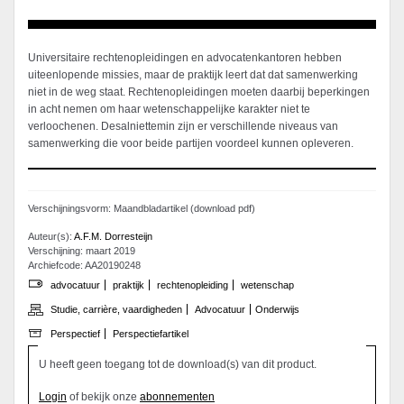
Universitaire rechtenopleidingen en advocatenkantoren hebben
uiteenlopende missies, maar de praktijk leert dat dat samenwerking
niet in de weg staat. Rechtenopleidingen moeten daarbij beperkingen
in acht nemen om haar wetenschappelijke karakter niet te
verloochenen. Desalniettemin zijn er verschillende niveaus van
samenwerking die voor beide partijen voordeel kunnen opleveren.
Verschijningsvorm: Maandbladartikel (download pdf)
Auteur(s):
A.F.M. Dorresteijn
Verschijning: maart 2019
Archiefcode: AA20190248
advocatuur
praktijk
rechtenopleiding
wetenschap
Studie, carrière, vaardigheden
Advocatuur
Onderwijs
Perspectief
Perspectiefartikel
U heeft geen toegang tot de download(s) van dit product.
Login
of bekijk onze
abonnementen