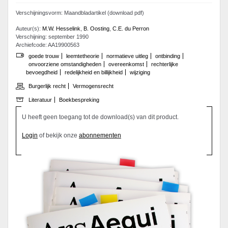
Verschijningsvorm: Maandbladartikel (download pdf)
Auteur(s):
M.W. Hesselink
,
B. Oosting
,
C.E. du Perron
Verschijning: september 1990
Archiefcode: AA19900563
goede trouw
leemtetheorie
normatieve uitleg
ontbinding
onvoorziene omstandigheden
overeenkomst
rechterlijke
bevoegdheid
redelijkheid en billijkheid
wijziging
Burgerlijk recht
Vermogensrecht
Literatuur
Boekbespreking
U heeft geen toegang tot de download(s) van dit product.
Login
of bekijk onze
abonnementen