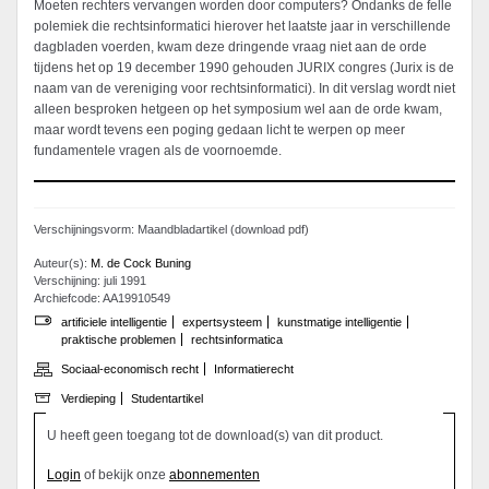
Moeten rechters vervangen worden door computers? Ondanks de felle
polemiek die rechtsinformatici hierover het laatste jaar in verschillende
dagbladen voerden, kwam deze dringende vraag niet aan de orde
tijdens het op 19 december 1990 gehouden JURIX congres (Jurix is de
naam van de vereniging voor rechtsinformatici). In dit verslag wordt niet
alleen besproken hetgeen op het symposium wel aan de orde kwam,
maar wordt tevens een poging gedaan licht te werpen op meer
fundamentele vragen als de voornoemde.
Verschijningsvorm: Maandbladartikel (download pdf)
Auteur(s):
M. de Cock Buning
Verschijning: juli 1991
Archiefcode: AA19910549
artificiele intelligentie
expertsysteem
kunstmatige intelligentie
praktische problemen
rechtsinformatica
Sociaal-economisch recht
Informatierecht
Verdieping
Studentartikel
U heeft geen toegang tot de download(s) van dit product.
Login
of bekijk onze
abonnementen