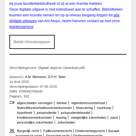
bij jouw faculteitsbibliotheek of zij al een licentie hebben.
Deze digitale uitgave is niet individueel aan te schaffen. Bibliotheken
kunnen een licentie nemen en op ip-niveau toegang krijgen tot
alle
digitale uitgaven
van Ars Aequi, neem hiervoor contact op met onze
klantenservice
.
Bekijk inhoudsopgave
Verschijningsvorm: Digitale uitgaven (download pdf)
Auteur(s):
A.M. Mennens
,
D.F.H. Stein
1e druk 2019
Verschijningsdatum: 07-05-2019
ISBN: 9789492766540
Pagina's: 502
afgescheiden vermogen
beheer
eigendomsvoorbehoud
financiëlezekerheidsovereenkomsten
financiering
huurkoop
hypotheek
jurisprudentie
jurisprudentiebundel
kredietovereenkomsten
leasing
oneigenlijke zekerheden
pand
persoonlijke zekerheden
zekerheden
Burgerlijk recht
Faillissementsrecht
Ondernemingsrecht
Sociaal-
economisch recht
Financieel recht
Ondernemingsrecht