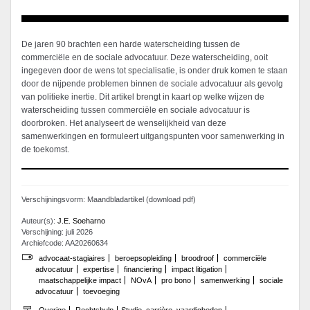
De jaren 90 brachten een harde waterscheiding tussen de
commerciële en de sociale advocatuur. Deze waterscheiding, ooit
ingegeven door de wens tot specialisatie, is onder druk komen te staan
door de nijpende problemen binnen de sociale advocatuur als gevolg
van politieke inertie. Dit artikel brengt in kaart op welke wijzen de
waterscheiding tussen commerciële en sociale advocatuur is
doorbroken. Het analyseert de wenselijkheid van deze
samenwerkingen en formuleert uitgangspunten voor samenwerking in
de toekomst.
Verschijningsvorm: Maandbladartikel (download pdf)
Auteur(s):
J.E. Soeharno
Verschijning: juli 2026
Archiefcode: AA20260634
advocaat-stagiaires
beroepsopleiding
broodroof
commerciële
advocatuur
expertise
financiering
impact litigation
maatschappelijke impact
NOvA
pro bono
samenwerking
sociale
advocatuur
toevoeging
Overige
Rechtshulp
Studie, carrière, vaardigheden