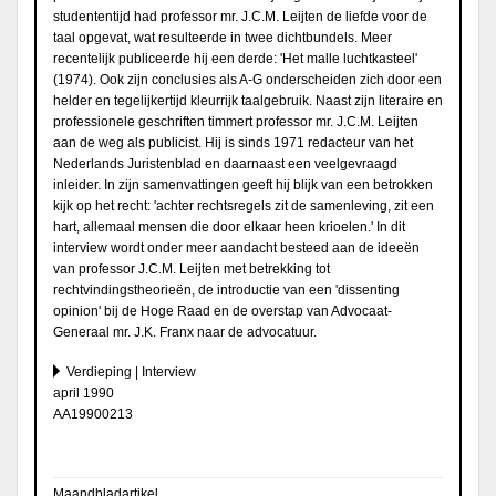
studententijd had professor mr. J.C.M. Leijten de liefde voor de
taal opgevat, wat resulteerde in twee dichtbundels. Meer
recentelijk publiceerde hij een derde: 'Het malle luchtkasteel'
(1974). Ook zijn conclusies als A-G onderscheiden zich door een
helder en tegelijkertijd kleurrijk taalgebruik. Naast zijn literaire en
professionele geschriften timmert professor mr. J.C.M. Leijten
aan de weg als publicist. Hij is sinds 1971 redacteur van het
Nederlands Juristenblad en daarnaast een veelgevraagd
inleider. In zijn samenvattingen geeft hij blijk van een betrokken
kijk op het recht: 'achter rechtsregels zit de samenleving, zit een
hart, allemaal mensen die door elkaar heen krioelen.' In dit
interview wordt onder meer aandacht besteed aan de ideeën
van professor J.C.M. Leijten met betrekking tot
rechtvindingstheorieën, de introductie van een 'dissenting
opinion' bij de Hoge Raad en de overstap van Advocaat-
Generaal mr. J.K. Franx naar de advocatuur.
Verdieping | Interview
april 1990
AA19900213
Maandbladartikel