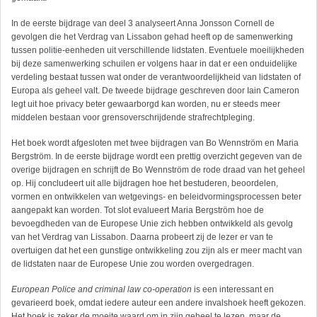
In de eerste bijdrage van deel 3 analyseert Anna Jonsson Cornell de
gevolgen die het Verdrag van Lissabon gehad heeft op de samenwerking
tussen politie-eenheden uit verschillende lidstaten. Eventuele moeilijkheden
bij deze samenwerking schuilen er volgens haar in dat er een onduidelijke
verdeling bestaat tussen wat onder de verantwoordelijkheid van lidstaten of
Europa als geheel valt. De tweede bijdrage geschreven door Iain Cameron
legt uit hoe privacy beter gewaarborgd kan worden, nu er steeds meer
middelen bestaan voor grensoverschrijdende strafrechtpleging.
Het boek wordt afgesloten met twee bijdragen van Bo Wennström en Maria
Bergström. In de eerste bijdrage wordt een prettig overzicht gegeven van de
overige bijdragen en schrijft de Bo Wennström de rode draad van het geheel
op. Hij concludeert uit alle bijdragen hoe het bestuderen, beoordelen,
vormen en ontwikkelen van wetgevings- en beleidvormingsprocessen beter
aangepakt kan worden. Tot slot evalueert Maria Bergström hoe de
bevoegdheden van de Europese Unie zich hebben ontwikkeld als gevolg
van het Verdrag van Lissabon. Daarna probeert zij de lezer er van te
overtuigen dat het een gunstige ontwikkeling zou zijn als er meer macht van
de lidstaten naar de Europese Unie zou worden overgedragen.
European Police and criminal law co-operation
is een interessant en
gevarieerd boek, omdat iedere auteur een andere invalshoek heeft gekozen.
Het boek is zeker de moeite waard om in zijn geheel te lezen, maar de