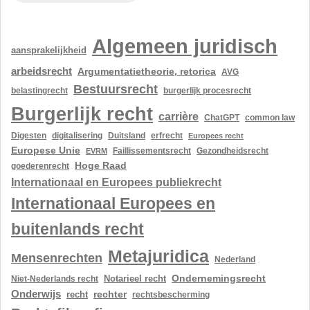
Algemeen juridisch
aansprakelijkheid
arbeidsrecht
Argumentatietheorie, retorica
AVG
Bestuursrecht
belastingrecht
burgerlijk procesrecht
Burgerlijk recht
carrière
ChatGPT
common law
Digesten
digitalisering
Duitsland
erfrecht
Europees recht
Europese Unie
Gezondheidsrecht
EVRM
Faillissementsrecht
Hoge Raad
goederenrecht
Internationaal en Europees publiekrecht
Internationaal Europees en
buitenlands recht
Metajuridica
Mensenrechten
Nederland
Ondernemingsrecht
Notarieel recht
Niet-Nederlands recht
Onderwijs
rechter
recht
rechtsbescherming