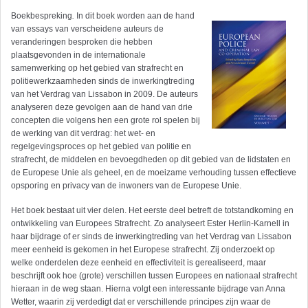
Boekbespreking
.
In dit boek worden aan de hand
van essays van verscheidene auteurs de
veranderingen besproken die hebben
plaatsgevonden in de internationale
samenwerking op het gebied van strafrecht en
politiewerkzaamheden sinds de inwerkingtreding
van het Verdrag van Lissabon in 2009. De auteurs
analyseren deze gevolgen aan de hand van drie
concepten die volgens hen een grote rol spelen bij
de werking van dit verdrag: het wet- en
regelgevingsproces op het gebied van politie en
strafrecht, de middelen en bevoegdheden op dit gebied van de lidstaten en
de Europese Unie als geheel, en de moeizame verhouding tussen effectieve
opsporing en privacy van de inwoners van de Europese Unie.
Het boek bestaat uit vier delen. Het eerste deel betreft de totstandkoming en
ontwikkeling van Europees Strafrecht. Zo analyseert Ester Herlin-Karnell in
haar bijdrage of er sinds de inwerkingtreding van het Verdrag van Lissabon
meer eenheid is gekomen in het Europese strafrecht. Zij onderzoekt op
welke onderdelen deze eenheid en effectiviteit is gerealiseerd, maar
beschrijft ook hoe (grote) verschillen tussen Europees en nationaal strafrecht
hieraan in de weg staan. Hierna volgt een interessante bijdrage van Anna
Wetter, waarin zij verdedigt dat er verschillende principes zijn waar de