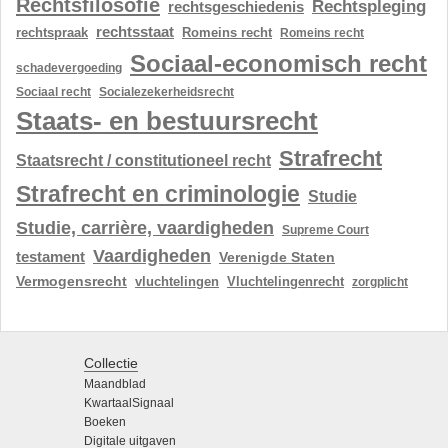
Rechtsfilosofie
Rechtspleging
rechtsgeschiedenis
rechtsstaat
rechtspraak
Romeins recht
Romeins recht
Sociaal-economisch recht
schadevergoeding
Sociaal recht
Socialezekerheidsrecht
Staats- en bestuursrecht
Strafrecht
Staatsrecht / constitutioneel recht
Strafrecht en criminologie
Studie
Studie, carrière, vaardigheden
Supreme Court
Vaardigheden
testament
Verenigde Staten
Vermogensrecht
vluchtelingen
Vluchtelingenrecht
zorgplicht
Collectie
Maandblad
KwartaalSignaal
Boeken
Digitale uitgaven