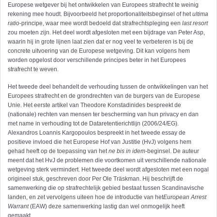
Europese wetgever bij het ontwikkelen van Europees strafrecht te weinig
rekening mee houdt. Bijvoorbeeld het proportionaliteitsbeginsel of het
ultima
ratio
-principe, waar mee wordt bedoeld dat strafrechtspleging een
last resort
zou moeten zijn. Het deel wordt afgesloten met een bijdrage van Peter Asp,
waarin hij in grote lijnen laat zien dat er nog veel te verbeteren is bij de
concrete uitvoering van de Europese wetgeving. Dit kan volgens hem
worden opgelost door verschillende principes beter in het Europees
strafrecht te weven.
Het tweede deel behandelt de verhouding tussen de ontwikkelingen van het
Europees strafrecht en de grondrechten van de burgers van de Europese
Unie. Het eerste artikel van Theodore Konstadinides bespreekt de
(nationale) rechten van mensen ter bescherming van hun privacy en dan
met name in verhouding tot de Dataretentierichtlijn (2006/24/EG).
Alexandros Loannis Kargopoulos bespreekt in het tweede essay de
positieve invloed die het Europese Hof van Justitie (HvJ) volgens hem
gehad heeft op de toepassing van het
ne bis in idem
-beginsel. De auteur
meent dat het HvJ de problemen die voortkomen uit verschillende nationale
wetgeving sterk vermindert. Het tweede deel wordt afgesloten met een nogal
origineel stuk, geschreven door Per Ole Träskman. Hij beschrijft de
samenwerking die op strafrechtelijk gebied bestaat tussen Scandinavische
landen, en zet vervolgens uiteen hoe de introductie van het
European Arrest
Warrant
(EAW) deze samenwerking lastig dan wel onmogelijk heeft
gemaakt.