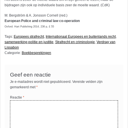
bijdragen zijn ook op individuele basis zeer de moeite waard. (CdK)
M. Bergström & A. Jonsson Cornell (red.)
European Police and criminal law co-operation
Oxford: Hart Publishing 2014, 236 p, £ 55
Tags:
Europees strafrecht
,
Internationaal Europees en buitenlands recht
,
samenwerking politie en justitie
,
Strafrecht en criminologie
,
Verdrag van
Lissabon
Categorie:
Boekbesprekingen
Geef een reactie
Je e-mailadres wordt niet gepubliceerd.
Vereiste velden zijn
gemarkeerd met
*
Reactie
*