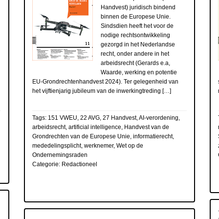
Handvest) juridisch bindend
binnen de Europese Unie.
Sindsdien heeft het voor de
nodige rechtsontwikkeling
gezorgd in het Nederlandse
recht, onder andere in het
arbeidsrecht (Gerards e.a,
Waarde, werking en potentie
EU-Grondrechtenhandvest 2024). Ter gelegenheid van
het vijftienjarig jubileum van de inwerkingtreding […]
Tags:
151 VWEU
,
22 AVG
,
27 Handvest
,
AI-verordening
,
arbeidsrecht
,
artificial intelligence
,
Handvest van de
Grondrechten van de Europese Unie
,
informatierecht
,
mededelingsplicht
,
werknemer
,
Wet op de
Ondernemingsraden
Categorie:
Redactioneel