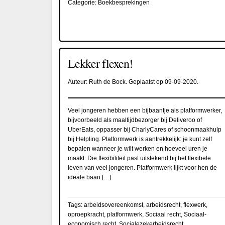
Categorie:
Boekbesprekingen
Lekker flexen!
Auteur:
Ruth de Bock
. Geplaatst op
09-09-2020
.
Veel jongeren hebben een bijbaantje als platformwerker,
bijvoorbeeld als maaltijdbezorger bij Deliveroo of
UberEats, oppasser bij CharlyCares of schoonmaakhulp
bij Helpling. Platformwerk is aantrekkelijk: je kunt zelf
bepalen wanneer je wilt werken en hoeveel uren je
maakt. Die flexibiliteit past uitstekend bij het flexibele
leven van veel jongeren. Platformwerk lijkt voor hen de
ideale baan […]
Tags:
arbeidsovereenkomst
,
arbeidsrecht
,
flexwerk
,
oproepkracht
,
platformwerk
,
Sociaal recht
,
Sociaal-
economisch recht
,
Socialezekerheidsrecht