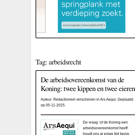
Tag:
arbeidsrecht
De arbeidsovereenkomst van de
Koning: twee kippen en twee eieren
Auteur:
Redactioneel verschenen in Ars Aequi
. Geplaatst
op
05-11-2025
.
De vraag ‘of de Koning een
arbeidsovereenkomst heeft’
houdt ons al enige tijd bezig.