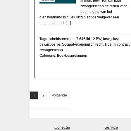
immers bewijzen dat haar
zwangerschap de reden voor
beëindiging van het
dienstverband is? Gelukkig biedt de wetgever een
helpende hand. […]
Tags:
arbeidsrecht
,
art. 7:646 lid 12 BW
,
bewijslast
,
bewijspositie
,
Sociaal-economisch recht
,
tijdelijk contract
,
zwangerschap
Categorie:
Boekbesprekingen
Berichten
1
2
Volgende
paginering
Collectie
Service