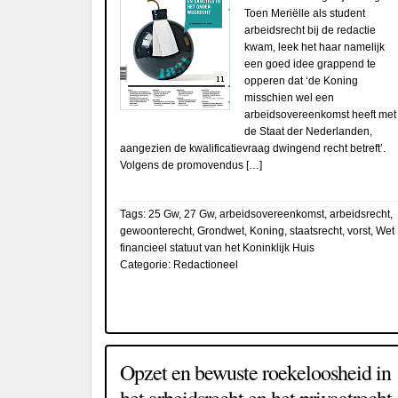
Toen Meriëlle als student
arbeidsrecht bij de redactie
kwam, leek het haar namelijk
een goed idee grappend te
opperen dat ‘de Koning
misschien wel een
arbeidsovereenkomst heeft met
de Staat der Nederlanden,
aangezien de kwalificatievraag dwingend recht betreft’.
Volgens de promovendus […]
Tags:
25 Gw
,
27 Gw
,
arbeidsovereenkomst
,
arbeidsrecht
,
gewoonterecht
,
Grondwet
,
Koning
,
staatsrecht
,
vorst
,
Wet
financieel statuut van het Koninklijk Huis
Categorie:
Redactioneel
Opzet en bewuste roekeloosheid in
het arbeidsrecht en het privaatrecht