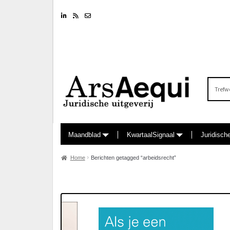
Linkedin
RSS feed
Nieuwsbrief
Zoeken
naar:
Maandblad
KwartaalSignaal
Juridisch
Home
Berichten getagged “arbeidsrecht”