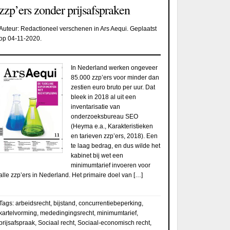
zzp’ers zonder prijsafspraken
Auteur:
Redactioneel verschenen in Ars Aequi
. Geplaatst
op
04-11-2020
.
In Nederland werken ongeveer
85.000 zzp’ers voor minder dan
zestien euro bruto per uur. Dat
bleek in 2018 al uit een
inventarisatie van
onderzoeksbureau SEO
(Heyma e.a., Karakteristieken
en tarieven zzp’ers, 2018). Een
te laag bedrag, en dus wilde het
kabinet bij wet een
minimumtarief invoeren voor
alle zzp’ers in Nederland. Het primaire doel van […]
Tags:
arbeidsrecht
,
bijstand
,
concurrentiebeperking
,
kartelvorming
,
mededingingsrecht
,
minimumtarief
,
prijsafspraak
,
Sociaal recht
,
Sociaal-economisch recht
,