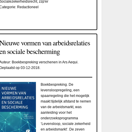
Socialezekerheidsrecht
,
zzp'er
Categorie:
Redactioneel
Nieuwe vormen van arbeids­relaties
en sociale bescherming
Auteur:
Boekbespreking verschenen in Ars Aequi
.
Geplaatst op
03-12-2018
.
Boekbespreking. De
levensloopregeling, een
spaarregeling die het mogelijk
maakt tijdelijk afstand te nemen
van de arbeidsmarkt, was
aanleiding voor het
onderzoeksprogramma
‘Levensloop, socia­le zekerheid
en arbeidsmarkt’. De zeven