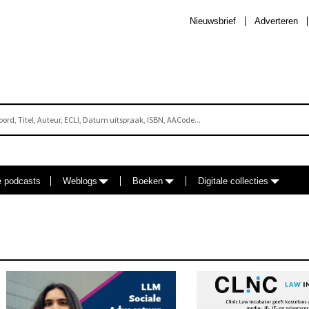
Nieuwsbrief
Adverteren
e podcasts
Weblogs
Boeken
Digitale collecties