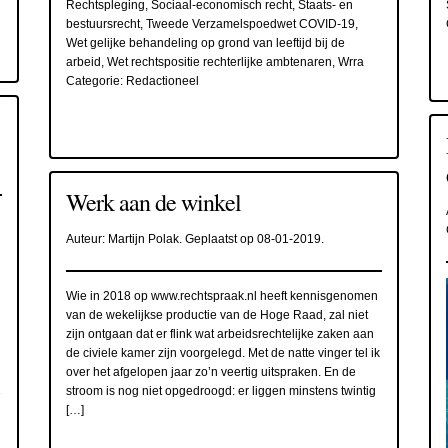
Rechtspleging
,
Sociaal-economisch recht
,
Staats- en
bestuursrecht
,
Tweede Verzamelspoedwet COVID-19
,
Wet gelijke behandeling op grond van leeftijd bij de
arbeid
,
Wet rechtspositie rechterlijke ambtenaren
,
Wrra
Categorie:
Redactioneel
Werk aan de winkel
Auteur:
Martijn Polak
. Geplaatst op
08-01-2019
.
Wie in 2018 op www.rechtspraak.nl heeft kennisgenomen
van de wekelijkse productie van de Hoge Raad, zal niet
zijn ontgaan dat er flink wat arbeidsrechtelijke zaken aan
de civiele kamer zijn voorgelegd. Met de natte vinger tel ik
over het afgelopen jaar zo’n veertig uitspraken. En de
stroom is nog niet opgedroogd: er liggen minstens twintig
[…]