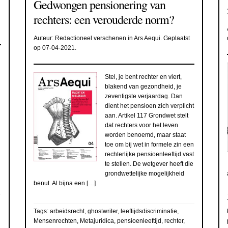
Gedwongen pensionering van
rechters: een verouderde norm?
Auteur:
Redactioneel verschenen in Ars Aequi
. Geplaatst
op
07-04-2021
.
Stel, je bent rechter en viert,
blakend van gezondheid, je
zeventigste verjaardag. Dan
dient het pensioen zich verplicht
aan. Artikel 117 Grondwet stelt
dat rechters voor het leven
worden benoemd, maar staat
toe om bij wet in formele zin een
rechterlijke pensioenleeftijd vast
te stellen. De wetgever heeft die
grondwettelijke mogelijkheid
benut. Al bijna een […]
Tags:
arbeidsrecht
,
ghostwriter
,
leeftijdsdiscriminatie
,
Mensenrechten
,
Metajuridica
,
pensioenleeftijd
,
rechter
,