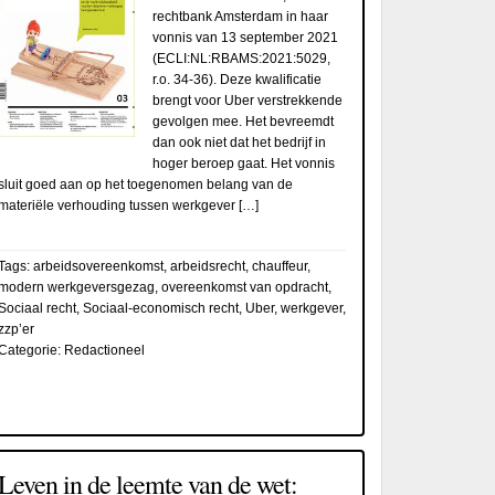
rechtbank Amsterdam in haar
vonnis van 13 september 2021
(ECLI:NL:RBAMS:2021:5029,
r.o. 34-36). Deze kwalificatie
brengt voor Uber verstrekkende
gevolgen mee. Het bevreemdt
dan ook niet dat het bedrijf in
hoger beroep gaat. Het vonnis
sluit goed aan op het toegenomen belang van de
materiële verhouding tussen werkgever […]
Tags:
arbeidsovereenkomst
,
arbeidsrecht
,
chauffeur
,
modern werkgeversgezag
,
overeenkomst van opdracht
,
Sociaal recht
,
Sociaal-economisch recht
,
Uber
,
werkgever
,
zzp’er
Categorie:
Redactioneel
Leven in de leemte van de wet: