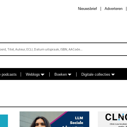
Nieuwsbrief
Adverteren
e podcasts
Weblogs
Boeken
Digitale collecties