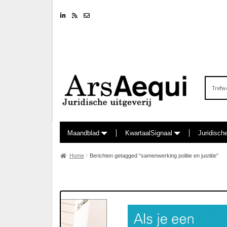
Linkedin
RSS feed
Nieuwsbrief
Zoeken
naar:
Maandblad
KwartaalSignaal
Juridisch
Home
Berichten getagged “samenwerking politie en justitie”