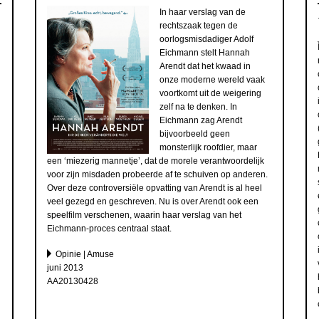
In haar verslag van de
rechtszaak tegen de
oorlogsmisdadiger Adolf
Eichmann stelt Hannah
Arendt dat het kwaad in
onze moderne wereld vaak
voortkomt uit de weigering
zelf na te denken. In
Eichmann zag Arendt
bijvoorbeeld geen
monsterlijk roofdier, maar
een ‘miezerig mannetje’, dat de morele verantwoordelijk
voor zijn misdaden probeerde af te schuiven op anderen.
Over deze controversiële opvatting van Arendt is al heel
veel gezegd en geschreven. Nu is over Arendt ook een
speelfilm verschenen, waarin haar verslag van het
Eichmann-proces centraal staat.
Opinie | Amuse
juni 2013
AA20130428