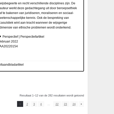
wijsbegeerte en recht verschillende disciplines zijn. De
auteur werkt deze gedachtegang uit door beroepsethiek
af te bakenen van juridiseren, moraliseren en sociaal­
wetenschappelijke kennis. Ook de bespreking van
casuïstiek wint aan kracht wanneer de wijsgerige
dimensie van ethische problemen wordt onderkend.
Perspectief | Perspectiefartikel
februari 2022
AA20220154
Maandbladartikel
Resultaat 1–12 van de 282 resultaten wordt getoond
1
2
3
4
…
22
23
24