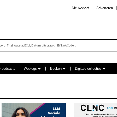
Nieuwsbrief
Adverteren
e podcasts
Weblogs
Boeken
Digitale collecties