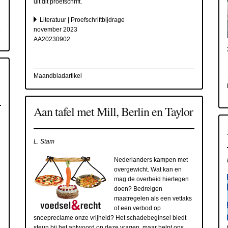
uit dit proefschrift.
Literatuur | Proefschriftbijdrage
november 2023
AA20230902
Maandbladartikel
Aan tafel met Mill, Berlin en Taylor
L. Stam
Nederlanders kampen met
overgewicht. Wat kan en
mag de overheid hiertegen
doen? Bedreigen
maatregelen als een vettaks
of een verbod op
snoepreclame onze vrijheid? Het schadebeginsel biedt
steun bij het antwoord op deze vragen, maar helpt ons