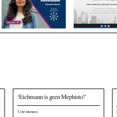
‘Eichmann is geen Mephisto!’
T.J.M. Mertens