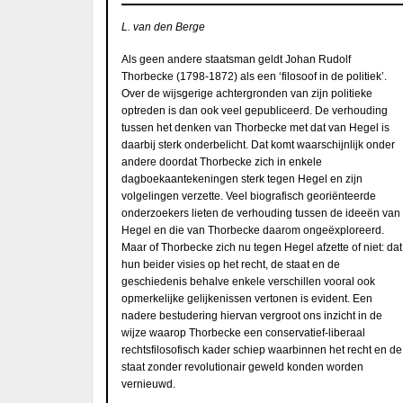
L. van den Berge
Als geen andere staatsman geldt Johan Rudolf
Thorbecke (1798-1872) als een ‘filosoof in de politiek’.
Over de wijsgerige achtergronden van zijn politieke
optreden is dan ook veel gepubliceerd. De verhouding
tussen het denken van Thorbecke met dat van Hegel is
daarbij sterk onderbelicht. Dat komt waarschijnlijk onder
andere doordat Thorbecke zich in enkele
dagboekaantekeningen sterk tegen Hegel en zijn
volgelingen verzette. Veel biografisch georiënteerde
onderzoekers lieten de verhouding tussen de ideeën van
Hegel en die van Thorbecke daarom ongeëxploreerd.
Maar of Thorbecke zich nu tegen Hegel afzette of niet: dat
hun beider visies op het recht, de staat en de
geschiedenis behalve enkele verschillen vooral ook
opmerkelijke gelijkenissen vertonen is evident. Een
nadere bestudering hiervan vergroot ons inzicht in de
wijze waarop Thorbecke een conservatief-liberaal
rechtsfilosofisch kader schiep waarbinnen het recht en de
staat zonder revolutionair geweld konden worden
vernieuwd.