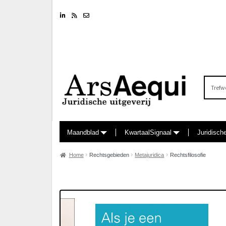
Linkedin
RSS feed
Nieuwsbrief
Zoeken
naar:
Maandblad
KwartaalSignaal
Juridisch
Home
Rechtsgebieden
Metajuridica
Rechtsfilosofie