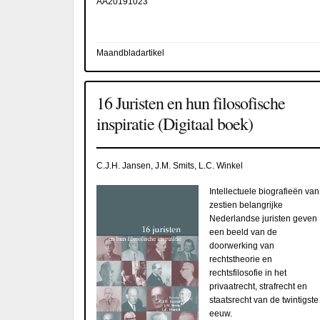
AA20191023
Maandbladartikel
16 Juristen en hun filosofische
inspiratie (Digitaal boek)
C.J.H. Jansen, J.M. Smits, L.C. Winkel
Intellectuele biografieën van
zestien belangrijke
Nederlandse juristen geven
een beeld van de
doorwerking van
rechtstheorie en
rechtsfilosofie in het
privaatrecht, strafrecht en
staatsrecht van de twintigste
eeuw.