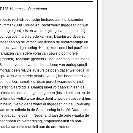
T.J.M. Mertens, L. Peperkamp
Ìn deze rechtsfilosofische bijdrage aan het bijzonder
nummer 2009 'Oorlog en Recht' wordt ingegaan op wat
oorlog eigenlijk is en wat de bijdrage van het recht bij
oorlogsvoering en vrede kan zijn. Daarbij wordt eerst
ingegaan op de verschillen tussen de rechtvaardige en
onrechtvaardige oorlog. Hierbij komt eerst het pacifisme
(afwijzen van iedere vorm van geweld op morele
gronden), realisme (geweld zit nou eenmaal in de mens).
Bij beide vormen van het benaderen van oorlog speelt
moraal geen rol. De auteurs betogen dat er wel degelijk
sprake is van morele maatstaven bij het beoordelen van
een oorlog, namelijk of deze gerechtvaardigd of niet
gerechtvaardigd is. Daarbij moet voldaan zijn aan de
criteria om een oorlog te beginnen (ius ad bellum) en de
criteria op welke wijze deze dient te worden gevoerd (ius
in bello). Vervolgens wordt er ingegaan op de uitwerking
van deze criteria in de Gaza-oorlog in Israël. Daarna komt
het debat hierover in Nederland aan de orde waarbij de
begrippen zelfverdediging, proportionaliteit en non-
combattantenimmuniteit aan de orde komen.