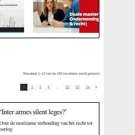
Resultaat 1–12 van de 282 resultaten wordt getoond
1
2
3
4
…
22
23
24
‘Inter armes silent leges?’
Over de moeizame verhouding van het recht tot
oorlog