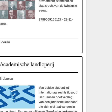
privaatrecht, strafrecht en
staatsrecht van de twintigste
eeuw.
9789069165127
-
29-11-
2004
Boeken
Academische landloperij
B. Jansen
Van Leidse student tot
internationaal rechtsfilosoof:
Bart Jansen doet verslag
van een juridische loopbaan
die zich niet laat vangen in
rechte lijnen. Een persoonlijke en filosofische verkenning