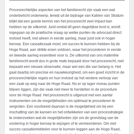
Procesrechtelijke aspecten van het familierecht zijn vaak een wat
onderbelicht onderwerp, terwijl uit de bijdrage van Katrien van Stratum
blijkt dat een goede kennis van het procesrecht veel impact kan
hebben op de uitkomst. Juist omdat dit geen dagelijkse kost is, wordt
ingegaan op de praktische vraag op welke punten de advocaat direct
invloed heeft, niet alleen in eerste aanleg, maar juist ook in hoger
beroep. Een cassatiezaak moet, om succes te kunnen hebben bij de
Hoge Raad, aan strikte eisen voldoen, waar het procederen in eerste
en tweede aanleg essentieel voor is. De uitkomst van ons materiële
familierecht wordt dus in grote mate bepaald door het procesrecht; niet
bepaald een nieuwe observatie, maar wel een die van belang is. Het
gaat daarbij om precisie en nauwkeurigheid, om een goed inzicht in de
procesrechtelijke regels en hun invloed op het verdere verloop van
een zaak op weg naar de Hoge Raad. Als er op lager niveau punten
blijven liggen, zijn die vaak niet meer te herstellen in de procedure
voor de Hoge Raad. Het procesrecht is uitgerust met een aantal
instrumenten om de mogelijkheden om optimaal te procederen te
vergroten. Een voorbeeld daarvan is de mogelijkheid om bij een
inschatting van de kansen en het ontwikkelen van een processtrategie
te onderzoeken wat de mogelijkheden zijn om de grondslag van de
vordering in hoger beroep te wijzigen of te vermeerderen. Om met
succes cassatiemiddelen voor te kunnen leggen aan de Hoge Raad,