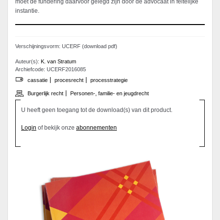
moet de fundering daarvoor gelegd zijn door de advocaat in feitelijke
instantie.
Verschijningsvorm: UCERF (download pdf)
Auteur(s):
K. van Stratum
Archiefcode: UCERF2016085
cassatie
procesrecht
processtrategie
Burgerlijk recht
Personen-, familie- en jeugdrecht
U heeft geen toegang tot de download(s) van dit product.
Login
of bekijk onze
abonnementen