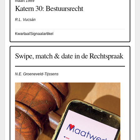
maart 1989
Katern 30: Bestuursrecht
R.L. Vucsán
KwartaalSignaalartikel
Swipe, match & date in de Rechtspraak
N.E. Groeneveld-Tijssens