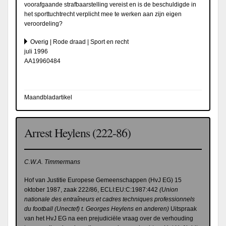
voorafgaande strafbaarstelling vereist en is de beschuldigde in
het sporttuchtrecht verplicht mee te werken aan zijn eigen
veroordeling?
Overig | Rode draad | Sport en recht
juli 1996
AA19960484
Maandbladartikel
Arrest Heylens (222-86)
C.W.A. Timmermans
Hof van Justitie Europese Gemeenschappen (HvJ EG) 15
oktober 1987, zaak 222/86, ECLI:EU:C:1987:442
(Union
nationale des entraîneurs et cadres techniques professionnels
du football (Unectef) t. Georges Heylens en anderen)
Uitspraak
van het HvJ EG na een prejudiciële vraag over de verhouding