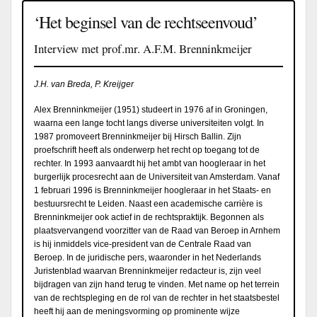
‘Het beginsel van de rechtseenvoud’
Interview met prof.mr. A.F.M. Brenninkmeijer
J.H. van Breda, P. Kreijger
Alex Brenninkmeijer (1951) studeert in 1976 af in Groningen,
waarna een lange tocht langs diverse universiteiten volgt. In
1987 promoveert Brenninkmeijer bij Hirsch Ballin. Zijn
proefschrift heeft als onderwerp het recht op toegang tot de
rechter. In 1993 aanvaardt hij het ambt van hoogleraar in het
burgerlijk procesrecht aan de Universiteit van Amsterdam. Vanaf
1 februari 1996 is Brenninkmeijer hoogleraar in het Staats- en
bestuursrecht te Leiden. Naast een academische carrière is
Brenninkmeijer ook actief in de rechtspraktijk. Begonnen als
plaatsvervangend voorzitter van de Raad van Beroep in Arnhem
is hij inmiddels vice-president van de Centrale Raad van
Beroep. In de juridische pers, waaronder in het Nederlands
Juristenblad waarvan Brenninkmeijer redacteur is, zijn veel
bijdragen van zijn hand terug te vinden. Met name op het terrein
van de rechtspleging en de rol van de rechter in het staatsbestel
heeft hij aan de meningsvorming op prominente wijze