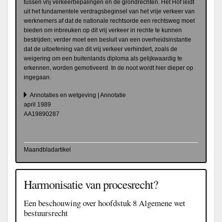
tussen vrij verkeerbepalingen en de grondrechten. Het Hof leidt
uit het fundamentele verdragsbeginsel van het vrije verkeer van
werknemers af dat de nationale rechtsorde een rechtsweg moet
bieden om inbreuken op dit vrij verkeer in rechte te kunnen
bestrijden; verder moet een besluit van een overheidsinstantie
dat de uitoefening van dit vrij verkeer verhindert, zoals de
weigering om een buitenlands diploma als gelijkwaardig te
erkennen, worden gemotiveerd. In de noot wordt hier dieper op
ingegaan.
Annotaties en wetgeving | Annotatie
april 1989
AA19890287
Maandbladartikel
Harmonisatie van procesrecht?
Een beschouwing over hoofdstuk 8 Algemene wet
bestuursrecht