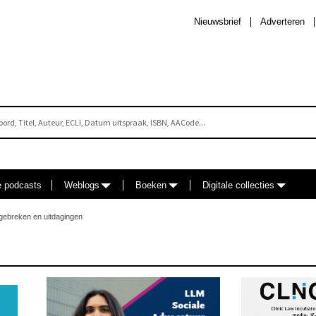
Nieuwsbrief
Adverteren
e podcasts
Weblogs
Boeken
Digitale collecties
t gebreken en uitdagingen