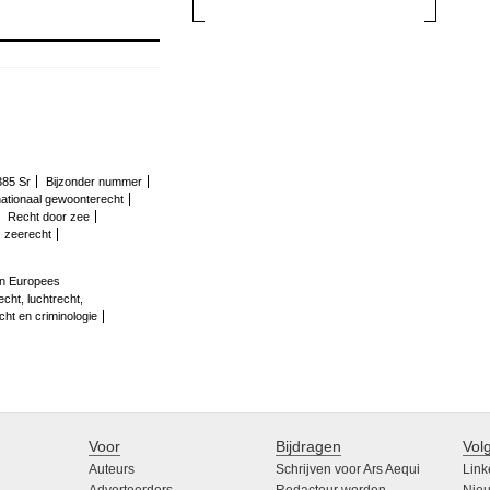
385 Sr
Bijzonder nummer
nationaal gewoonterecht
Recht door zee
zeerecht
 en Europees
cht, luchtrecht,
cht en criminologie
Voor
Bijdragen
Vol
Auteurs
Schrijven voor Ars Aequi
Link