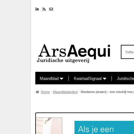
Linkedin
RSS feed
Nieuwsbrief
Zoeken
naar:
Maandblad
KwartaalSignaal
Juridisch
Home
Maandbladartikel
Maritieme piraterij – een misdrijf me