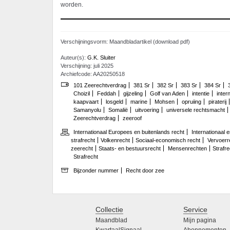
worden.
Verschijningsvorm: Maandbladartikel (download pdf)
Auteur(s):
G.K. Sluiter
Verschijning: juli 2025
Archiefcode: AA20250518
101 Zeerechtverdrag
381 Sr
382 Sr
383 Sr
384 Sr
Choizil
Feddah
gijzeling
Golf van Aden
intentie
inter
kaapvaart
losgeld
marine
Mohsen
opruiing
piraterij
Samanyolu
Somalië
uitvoering
universele rechtsmacht
Zeerechtverdrag
zeeroof
Internationaal Europees en buitenlands recht
Internationaal
strafrecht
Volkenrecht
Sociaal-economisch recht
Vervoerre
zeerecht
Staats- en bestuursrecht
Mensenrechten
Strafre
Strafrecht
Bijzonder nummer
Recht door zee
Collectie
Service
Maandblad
Mijn pagina