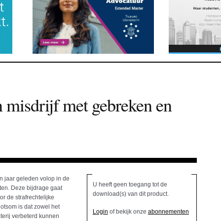
n misdrijf met gebreken en
ien jaar geleden volop in de
U heeft geen toegang tot de
ten. Deze bijdrage gaat
download(s) van dit product.
r de strafrechtelijke
lotsom is dat zowel het
Login
of bekijk onze
abonnementen
aterij verbeterd kunnen