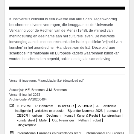
Kunst versus censuur is een kwestie van alle tijden. Tegenwoordig
beschermen diverse verdragen, die teruggaan tot de Universele
Verklaring voor de Rechten van de Mens (1948), de vrijheid van
meningsuiting en deelname aan het culturele leven. De nieuwste
toevoeging aan dit mensenrechtenkader is de specifieke ‘vrijheid van
kunsten’ in het grondrechten-Handvest van de EU. Deze bijdrage
schetst de internationale en Europese kaders waarbinnen kunst kan
worden beschermd en beperkt, ook in de digitale samenleving.
Verschijningsvorm: Maandbladartikel (download pdf)
Auteur(s):
V.E. Breemen
,
J.M. Breemen
Verschijning: juli 2023
Archiefcode: AA20230494
10 EVRM
13 Handvest
15 IVESCR
27 UVRM
AI
artificiele
intelligentie
artistieke expressie
Bijzonder Nummer 2023
censuur
CESCR
cultuur
Deckmyn
kunst
Kunst & Recht
kunstrechten
kunstvrijheid
Müller
Otto Preminger
Pelham
robot
uitingsvrijheid
Internationaal Europees en buitenlands recht
Internationaal en Europees