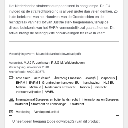
Het Nederlandse strafrecht europeaniseert in hoog tempo. De EU-
invloed op de strafrechtspleging is al veel groter dan velen denken. Zo
is de betekenis van het Handvest van de Grondrechten en de
rechtspraak van het Hof van Justitie sterk toegenomen, terwijl de
directe betekenis van het EVRM vermoedelijk zal gaan afnemen. Dit
artikel brengt de belangrijkste ontwikkelingen ter zake in kaart.
Verschijningsvorm: Maandbladartikel (download pdf)
Auteur(s):
M.J.J.P. Luchtman
,
R.J.G.M. Widdershoven
Verschijning: november 2018
Archiefcode: AA20180873
acte claire
acte éclairé
Åkerberg Fransson
Avotiņš
Bosphorus
EHRM
EVRM
Grondrechtenhandvest EU
handhaving
HvJ EU
Melloni
Michaud
Nederlands strafrecht
Taricco
unierecht
verkeersvrijheden
VWEU
Internationaal Europees en buitenlands recht
Internationaal en Europees
strafrecht
Strafrecht en criminologie
Strafrecht
Verdieping
Verdiepend artikel
U heeft geen toegang tot de download(s) van dit product.