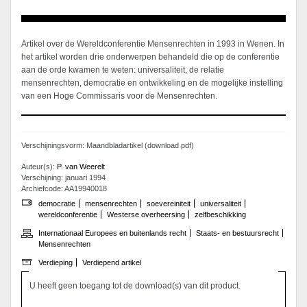
Artikel over de Wereldconferentie Mensenrechten in 1993 in Wenen. In
het artikel worden drie onderwerpen behandeld die op de conferentie
aan de orde kwamen te weten: universaliteit, de relatie
mensenrechten, democratie en ontwikkeling en de mogelijke instelling
van een Hoge Commissaris voor de Mensenrechten.
Verschijningsvorm: Maandbladartikel (download pdf)
Auteur(s):
P. van Weerelt
Verschijning: januari 1994
Archiefcode: AA19940018
democratie
mensenrechten
soevereiniteit
universaliteit
wereldconferentie
Westerse overheersing
zelfbeschikking
Internationaal Europees en buitenlands recht
Staats- en bestuursrecht
Mensenrechten
Verdieping
Verdiepend artikel
U heeft geen toegang tot de download(s) van dit product.