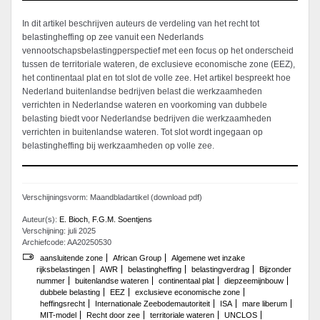
In dit artikel beschrijven auteurs de verdeling van het recht tot
belastingheffing op zee vanuit een Nederlands
vennootschapsbelastingperspectief met een focus op het onderscheid
tussen de territoriale wateren, de exclusieve economische zone (EEZ),
het continentaal plat en tot slot de volle zee. Het artikel bespreekt hoe
Nederland buitenlandse bedrijven belast die werkzaamheden
verrichten in Nederlandse wateren en voorkoming van dubbele
belasting biedt voor Nederlandse bedrijven die werkzaamheden
verrichten in buitenlandse wateren. Tot slot wordt ingegaan op
belastingheffing bij werkzaamheden op volle zee.
Verschijningsvorm: Maandbladartikel (download pdf)
Auteur(s):
E. Bioch
,
F.G.M. Soentjens
Verschijning: juli 2025
Archiefcode: AA20250530
aansluitende zone
African Group
Algemene wet inzake
rijksbelastingen
AWR
belastingheffing
belastingverdrag
Bijzonder
nummer
buitenlandse wateren
continentaal plat
diepzeemijnbouw
dubbele belasting
EEZ
exclusieve economische zone
heffingsrecht
Internationale Zeebodemautoriteit
ISA
mare liberum
MIT-model
Recht door zee
territoriale wateren
UNCLOS