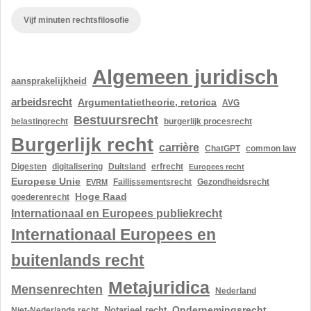
Vijf minuten rechtsfilosofie
Algemeen juridisch
aansprakelijkheid
arbeidsrecht
Argumentatietheorie, retorica
AVG
Bestuursrecht
belastingrecht
burgerlijk procesrecht
Burgerlijk recht
carrière
ChatGPT
common law
Digesten
digitalisering
Duitsland
erfrecht
Europees recht
Europese Unie
Gezondheidsrecht
EVRM
Faillissementsrecht
Hoge Raad
goederenrecht
Internationaal en Europees publiekrecht
Internationaal Europees en
buitenlands recht
Metajuridica
Mensenrechten
Nederland
Ondernemingsrecht
Notarieel recht
Niet-Nederlands recht