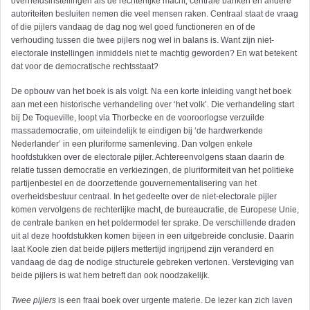
overheidsinstellingen als de rechterlijke macht, centrale banken en andere
autoriteiten besluiten nemen die veel mensen raken. Centraal staat de vraag
of die pijlers vandaag de dag nog wel goed functioneren en of de
verhouding tussen die twee pijlers nog wel in balans is. Want zijn niet-
electorale instellingen inmiddels niet te machtig geworden? En wat betekent
dat voor de democratische rechtsstaat?
De opbouw van het boek is als volgt. Na een korte inleiding vangt het boek
aan met een historische verhandeling over ‘het volk’. Die verhandeling start
bij De Toqueville, loopt via Thorbecke en de vooroorlogse verzuilde
massademocratie, om uiteindelijk te eindigen bij ‘de hardwerkende
Nederlander’ in een pluriforme samenleving. Dan volgen enkele
hoofdstukken over de electorale pijler. Achtereenvolgens staan daarin de
relatie tussen democratie en verkiezingen, de pluriformiteit van het politieke
partijenbestel en de doorzettende gouvernementalisering van het
overheidsbestuur centraal. In het gedeelte over de niet-electorale pijler
komen vervolgens de rechterlijke macht, de bureaucratie, de Europese Unie,
de centrale banken en het poldermodel ter sprake. De verschillende draden
uit al deze hoofdstukken komen bijeen in een uitgebreide conclusie. Daarin
laat Koole zien dat beide pijlers mettertijd ingrijpend zijn veranderd en
vandaag de dag de nodige structurele gebreken vertonen. Versteviging van
beide pijlers is wat hem betreft dan ook noodzakelijk.
Twee pijlers
is een fraai boek over urgente materie. De lezer kan zich laven