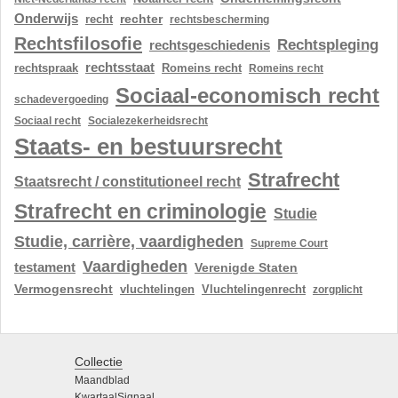
Onderwijs
rechter
recht
rechtsbescherming
Rechtsfilosofie
Rechtspleging
rechtsgeschiedenis
rechtsstaat
rechtspraak
Romeins recht
Romeins recht
Sociaal-economisch recht
schadevergoeding
Sociaal recht
Socialezekerheidsrecht
Staats- en bestuursrecht
Strafrecht
Staatsrecht / constitutioneel recht
Strafrecht en criminologie
Studie
Studie, carrière, vaardigheden
Supreme Court
Vaardigheden
testament
Verenigde Staten
Vermogensrecht
vluchtelingen
Vluchtelingenrecht
zorgplicht
Collectie
Maandblad
KwartaalSignaal