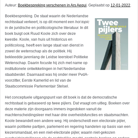
Auteur:
Boekbespreking verschenen in Ars Aequi
. Geplaatst op
12-01-2022
.
Boekbespreking. De staat waarin de Nederlandse
rechtsstaat verkeert, is op dit moment een
hot topic
in de juridische en politicologische literatuur. In dit
boek buigt ook Ruud Koole zich over deze
kwestie. Koole, van huis uit historicus en
politicoloog, heeft een lange staat van dienst in
zowel de wetenschap als de politiek. Hij
bekleedde jarenlang de Leidse leerstoel Politieke
Wetenschap. Daarin focuste hij zich met name op
institutionele ontwikkelingen in het Nederlandse
staatsbestel. Daarnaast was hij onder meer PvdA-
voorzitter, Eerste Kamerlid en lid van de
Staatscommissie Parlementair Stelsel.
Het conceptuele uitgangspunt van dit boek is dat de democratische
rechtsstaat is gebaseerd op twee pijlers. Dat vraagt om uitleg. Boeken over
deze materie zijn doorgaans immers ingestoken vanuit de
machtenscheidingsleer met haar drie overheidsfuncties en staatsmachten.
Koole bewandelt een andere weg. Hij onderscheidt een electorale pijler,
waarin politieke partijen, parlement en regering handelen op basis van een
kiezersmandaat, en een niet-electorale pijler, waarin niet-gekozen