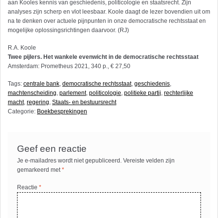
aan Kooles kennis van geschiedenis, politicologie en staatsrecht. Zijn
analyses zijn scherp en vlot leesbaar. Koole daagt de lezer bovendien uit om
na te denken over actuele pijnpunten in onze democratische rechtsstaat en
mogelijke oplossingsrichtingen daarvoor. (RJ)
R.A. Koole
Twee pijlers. Het wankele evenwicht in de democratische rechtsstaat
Amsterdam: Prometheus 2021, 340 p., € 27,50
Tags:
centrale bank
,
democratische rechtsstaat
,
geschiedenis
,
machtenscheiding
,
parlement
,
politicologie
,
politieke partij
,
rechterlijke
macht
,
regering
,
Staats- en bestuursrecht
Categorie:
Boekbesprekingen
Geef een reactie
Je e-mailadres wordt niet gepubliceerd.
Vereiste velden zijn
gemarkeerd met
*
Reactie
*