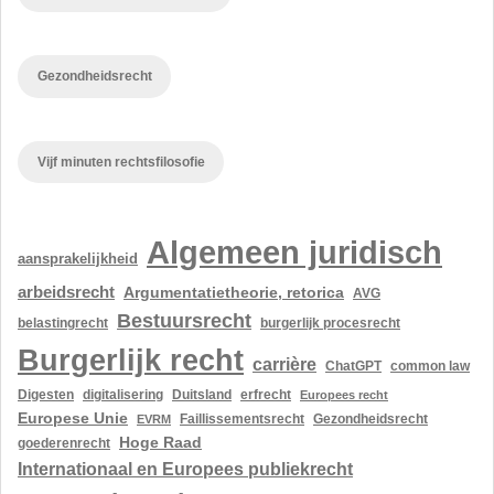
Gezondheidsrecht
Vijf minuten rechtsfilosofie
Algemeen juridisch
aansprakelijkheid
arbeidsrecht
Argumentatietheorie, retorica
AVG
Bestuursrecht
belastingrecht
burgerlijk procesrecht
Burgerlijk recht
carrière
ChatGPT
common law
Digesten
digitalisering
Duitsland
erfrecht
Europees recht
Europese Unie
Gezondheidsrecht
EVRM
Faillissementsrecht
Hoge Raad
goederenrecht
Internationaal en Europees publiekrecht