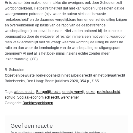
Er is echter één makke, een makke die overigens ook door Schouten zelf
wordt onderkend. Het betreft het feit dat niet kan worden uitgesloten dat de
waargenomen patronen (bijv. waar de auteur stelt dat ‘bewuste
roekeloosheid’ en de daarmee vergelijkbare termen eenzelfde uitleg krijgen
én overeenkomen op basis van de ratio van de desbetreffende
wetsbepalingen) op toeval berusten. Niet zelden ontbeert bij de concrete
begripsuitleg door de wetgever of rechter immers een motivering, waardoor
men vaak achterblijft met de vraag: waarom wordt bij de uitleg nu eens de
ratio en dan weer de terminologie van de wetsbepaling tot uitgangspunt
genomen? Al met al is het boek mijns inziens echter zonder meer
lezenswaardig. (YC)
B. Schouten
Opzet en bewuste roekeloosheid in het arbeidsrecht en het privaatrecht
Bakelsreeks, Den Haag: Boom juridisch 2020, 354 p., € 65
Tags:
arbeidsrecht
,
Burgerlijk recht
,
ernstig verwijt
,
opzet
,
roekeloosheid
,
schuld
,
Sociaal-economisch recht
,
werknemer
Categorie:
Boekbesprekingen
Geef een reactie
Je e-mailadres wordt niet gepubliceerd.
Vereiste velden zijn