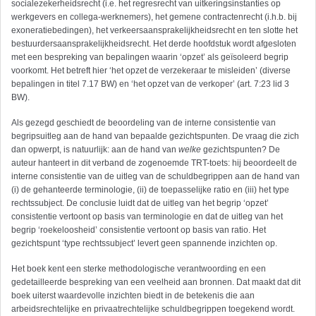
socialezekerheidsrecht (i.e. het regresrecht van uitkeringsinstanties op
werkgevers en collega-werknemers), het gemene contractenrecht (i.h.b. bij
exoneratiebedingen), het verkeersaansprakelijkheidsrecht en ten slotte het
bestuurdersaansprakelijkheidsrecht. Het derde hoofdstuk wordt afgesloten
met een bespreking van bepalingen waarin ‘opzet’ als geïsoleerd begrip
voorkomt. Het betreft hier ‘het opzet de verzekeraar te misleiden’ (diverse
bepalingen in titel 7.17 BW) en ‘het opzet van de verkoper’ (art. 7:23 lid 3
BW).
Als gezegd geschiedt de beoordeling van de interne consistentie van
begripsuitleg aan de hand van bepaalde gezichtspunten. De vraag die zich
dan opwerpt, is natuurlijk: aan de hand van
welke
gezichtspunten? De
auteur hanteert in dit verband de zogenoemde TRT-toets: hij beoordeelt de
interne consistentie van de uitleg van de schuldbegrippen aan de hand van
(i) de gehanteerde terminologie, (ii) de toepasselijke ratio en (iii) het type
rechtssubject. De conclusie luidt dat de uitleg van het begrip ‘opzet’
consistentie vertoont op basis van terminologie en dat de uitleg van het
begrip ‘roekeloosheid’ consistentie vertoont op basis van ratio. Het
gezichtspunt ‘type rechtssubject’ levert geen spannende inzichten op.
Het boek kent een sterke methodologische verantwoording en een
gedetailleerde bespreking van een veelheid aan bronnen. Dat maakt dat dit
boek uiterst waardevolle inzichten biedt in de betekenis die aan
arbeidsrechtelijke en privaatrechtelijke schuldbegrippen toegekend wordt.