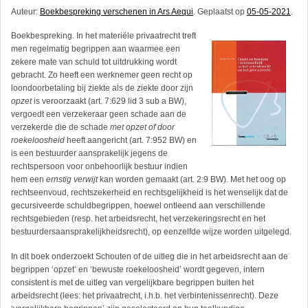
Auteur:
Boekbespreking verschenen in Ars Aequi
. Geplaatst op
05-05-2021
.
Boekbespreking. In het materiële privaatrecht treft
men regelmatig begrippen aan waarmee een
zekere mate van schuld tot uitdrukking wordt
gebracht. Zo heeft een werknemer geen recht op
loondoorbetaling bij ziekte als de ziekte door zijn
opzet
is veroorzaakt (art. 7:629 lid 3 sub a BW),
vergoedt een verzekeraar geen schade aan de
verzekerde die de schade
met opzet of door
roekeloosheid
heeft aangericht (art. 7:952 BW) en
is een bestuurder aansprakelijk jegens de
rechtspersoon voor onbehoorlijk bestuur indien
hem een
ernstig verwijt
kan worden gemaakt (art. 2:9 BW). Met het oog op
rechtseenvoud, rechtszekerheid en rechtsgelijkheid is het wenselijk dat de
gecursiveerde schuldbegrippen, hoewel ontleend aan verschillende
rechtsgebieden (resp. het arbeidsrecht, het verzekeringsrecht en het
bestuurdersaansprakelijkheidsrecht), op eenzelfde wijze worden uitgelegd.
In dit boek onderzoekt Schouten of de uitleg die in het arbeidsrecht aan de
begrippen ‘opzet’ en ‘bewuste roekeloosheid’ wordt gegeven, intern
consistent is met de uitleg van vergelijkbare begrippen buiten het
arbeidsrecht (lees: het privaatrecht, i.h.b. het verbintenissenrecht). Deze