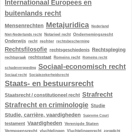
Internationaal Europees en
buitenlands recht
Metajuridica
Mensenrechten
Nederland
Ondernemingsrecht
Notarieel recht
Niet-Nederlands recht
Onderwijs
rechter
recht
rechtsbescherming
Rechtsfilosofie
Rechtspleging
rechtsgeschiedenis
rechtsstaat
rechtspraak
Romeins recht
Romeins recht
Sociaal-economisch recht
schadevergoeding
Sociaal recht
Socialezekerheidsrecht
Staats- en bestuursrecht
Strafrecht
Staatsrecht / constitutioneel recht
Strafrecht en criminologie
Studie
Studie, carrière, vaardigheden
Supreme Court
Vaardigheden
testament
Verenigde Staten
Vermogensrecht
vluchtelingen
Vluchtelingenrecht
zorgplicht