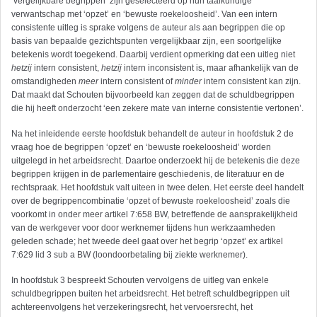
‘vergelijkbare begrippen’ zijn geselecteerd op hun taalkundige
verwantschap met ‘opzet’ en ‘bewuste roekeloosheid’. Van een intern
consistente uitleg is sprake volgens de auteur als aan begrippen die op
basis van bepaalde gezichtspunten vergelijkbaar zijn, een soortgelijke
betekenis wordt toegekend. Daarbij verdient opmerking dat een uitleg niet
hetzij
intern consistent,
hetzij
intern inconsistent is, maar afhankelijk van de
omstandigheden
meer
intern consistent of
minder
intern consistent kan zijn.
Dat maakt dat Schouten bijvoorbeeld kan zeggen dat de schuldbegrippen
die hij heeft onderzocht ‘een zekere mate van interne consistentie vertonen’.
Na het inleidende eerste hoofdstuk behandelt de auteur in hoofdstuk 2 de
vraag hoe de begrippen ‘opzet’ en ‘bewuste roekeloosheid’ worden
uitgelegd in het arbeidsrecht. Daartoe onderzoekt hij de betekenis die deze
begrippen krijgen in de parlementaire geschiedenis, de literatuur en de
rechtspraak. Het hoofdstuk valt uiteen in twee delen. Het eerste deel handelt
over de begrippencombinatie ‘opzet of bewuste roekeloosheid’ zoals die
voorkomt in onder meer artikel 7:658 BW, betreffende de aansprakelijkheid
van de werkgever voor door werknemer tijdens hun werkzaamheden
geleden schade; het tweede deel gaat over het begrip ‘opzet’ ex artikel
7:629 lid 3 sub a BW (loondoorbetaling bij ziekte werknemer).
In hoofdstuk 3 bespreekt Schouten vervolgens de uitleg van enkele
schuldbegrippen buiten het arbeidsrecht. Het betreft schuldbegrippen uit
achtereenvolgens het verzekeringsrecht, het vervoersrecht, het