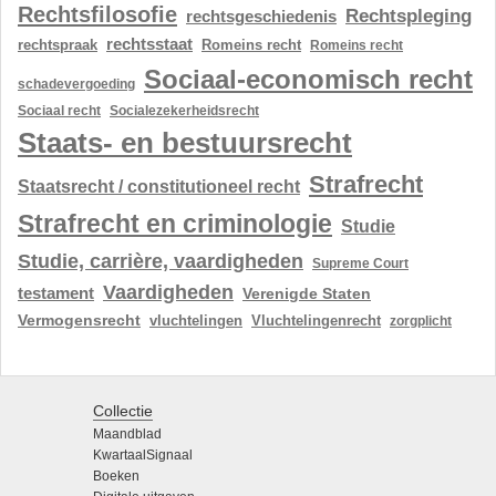
Rechtsfilosofie
Rechtspleging
rechtsgeschiedenis
rechtsstaat
rechtspraak
Romeins recht
Romeins recht
Sociaal-economisch recht
schadevergoeding
Sociaal recht
Socialezekerheidsrecht
Staats- en bestuursrecht
Strafrecht
Staatsrecht / constitutioneel recht
Strafrecht en criminologie
Studie
Studie, carrière, vaardigheden
Supreme Court
Vaardigheden
testament
Verenigde Staten
Vermogensrecht
vluchtelingen
Vluchtelingenrecht
zorgplicht
Collectie
Maandblad
KwartaalSignaal
Boeken