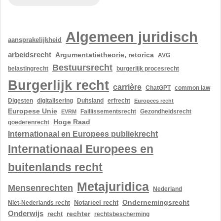
Algemeen juridisch
aansprakelijkheid
arbeidsrecht
Argumentatietheorie, retorica
AVG
Bestuursrecht
belastingrecht
burgerlijk procesrecht
Burgerlijk recht
carrière
ChatGPT
common law
Digesten
digitalisering
Duitsland
erfrecht
Europees recht
Europese Unie
Gezondheidsrecht
EVRM
Faillissementsrecht
Hoge Raad
goederenrecht
Internationaal en Europees publiekrecht
Internationaal Europees en
buitenlands recht
Metajuridica
Mensenrechten
Nederland
Ondernemingsrecht
Notarieel recht
Niet-Nederlands recht
Onderwijs
rechter
recht
rechtsbescherming