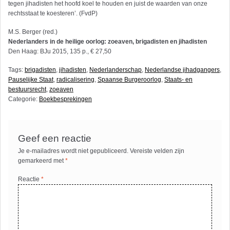
tegen jihadisten het hoofd koel te houden en juist de waarden van onze
rechtsstaat te koesteren’. (FvdP)
M.S. Berger (red.)
Nederlanders in de heilige oorlog: zoeaven, brigadisten en jihadisten
Den Haag: BJu 2015, 135 p., € 27,50
Tags:
brigadisten
,
jihadisten
,
Nederlanderschap
,
Nederlandse jihadgangers
,
Pauselijke Staat
,
radicalisering
,
Spaanse Burgeroorlog
,
Staats- en
bestuursrecht
,
zoeaven
Categorie:
Boekbesprekingen
Geef een reactie
Je e-mailadres wordt niet gepubliceerd.
Vereiste velden zijn
gemarkeerd met
*
Reactie
*