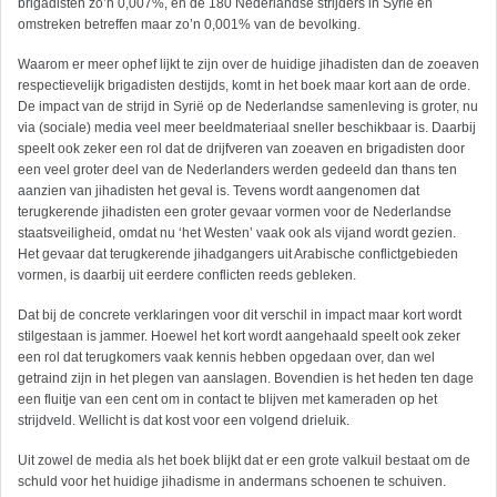
brigadisten zo’n 0,007%, en de 180 Nederlandse strijders in Syrië en
omstreken betreffen maar zo’n 0,001% van de bevolking.
Waarom er meer ophef lijkt te zijn over de huidige jihadisten dan de zoeaven
respectievelijk brigadisten destijds, komt in het boek maar kort aan de orde.
De impact van de strijd in Syrië op de Nederlandse samenleving is groter, nu
via (sociale) media veel meer beeldmateriaal sneller beschikbaar is. Daarbij
speelt ook zeker een rol dat de drijf­veren van zoeaven en brigadisten door
een veel groter deel van de Nederlanders werden gedeeld dan thans ten
aanzien van jihadisten het geval is. Tevens wordt aangenomen dat
terugkerende jihadisten een groter gevaar vormen voor de Nederlandse
staatsveiligheid, omdat nu ‘het Westen’ vaak ook als vijand wordt gezien.
Het gevaar dat terugkerende jihadgangers uit Arabische conflictgebieden
vormen, is daarbij uit eerdere conflicten reeds gebleken.
Dat bij de concrete verklaringen voor dit verschil in impact maar kort wordt
stilgestaan is jammer. Hoewel het kort wordt aangehaald speelt ook zeker
een rol dat terugkomers vaak kennis hebben opgedaan over, dan wel
getraind zijn in het plegen van aanslagen. Bovendien is het heden ten dage
een fluitje van een cent om in contact te blijven met kameraden op het
strijdveld. Wellicht is dat kost voor een volgend drieluik.
Uit zowel de media als het boek blijkt dat er een grote valkuil bestaat om de
schuld voor het huidige jihadisme in andermans schoenen te schuiven.