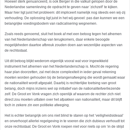
Hoewel sterk genuanceerd, is ook Berger in die valkuil gelopen door de
Nederlandse samenleving de opdracht te geven naar ‘zichzelf’ te kijken.
Maar hier ligt juist het probleem: dit impliceert namelijk nog steeds een wij-zij
verhouding. De oplossing ligt juist in het wij-gevoel: pas dan kunnen we een
belangrijke voedingsbodem van radicalisering wegnemen.
Zoals reeds genoemd, sluit het boek af met een betoog tegen het afnemen
van het Nederlanderschap van terugkomers, daar enkele beoogde
mogelijkheden daartoe afbreuk zouden doen aan wezenlijke aspecten van
de rechtsstaat.
Uit dit betoog blijkt wederom eigenlijk vooral wat voor ingewikkeld
instrument het afnemen van het Nederlanderschap is. Mocht de regering
haar plan doorzetten, zal met deze complexiteit in ieder geval rekening
moeten worden gehouden bij de belangenafweging die wordt gemaakt waar
de nationaliteit wordt afgepakt. Daarbij is rechterlijke toetsing van groot
belang, doch mijns inziens wel op initiatief van de nationaliteit­verliezende
zelf. De Groot en Vonk vragen zich openlijk af waarom de rechter zich niet
direct zou moeten uitlaten over het afpakken van nationaliteit, maar dit blijft
toch in zekere zin een politieke afweging.
Het is echter belangrijk om ons niet blind te staren op het ‘veiligheidsideaal’
en onverhoopt allerlei regelgeving in te voeren die zich dubieus verhoudt tot
onze rechtsstaat. De Groot en Vonk roepen niet voor niets op om ‘in de strijd