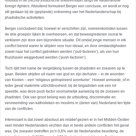
houvast in de (rechts-)historische sneltreinvaart langs de Nederlandse
foreign fighters
. Afsluitend formuleert Berger een conclusie, en wordt er nog
stil gestaan bij de (geplande) ontneming van het Nederlanderschap bij
jihadistische activiteiten.
Berger concludeert dat, hoewel er verschillen zijn, overeenkomsten tussen
de drie groepen lijken te overheersen, en dat beweegredenen vooral te
verklaren zijn door een bijzondere situatie. Dit omdat jonge mensen in elk
conflict bereid waren te strijden voor hun ideaal, en door omstandigheden
zowel naar het conflict getrokken werden (‘pull-factoren’), als van hun
thuishaven weggeduwd werden (‘push-factoren’).
Toch lijkt met name de vergelijking tussen de jihadisten en zoeaven op te
gaan. Beiden strijden uit naam van god en zijn derhalve – in de woorden
van Koolen – een ‘religieus geïnspireerd avonturier’. Hoewel armoede, of in
ieder geval materiële uitzichtloosheid, bij de brigadisten ook een rol
speelde, was deze push-factor voornamelijk aanwezig bij de zoe­aven en
jihadisten. Ook van groot belang was de uitsluiting, discriminatie en
vervreemding van katholieken en moslims in (delen van) Nederland ten tijde
van de conflicten.
Interessant is dat zowel absoluut als relatief gezien er in het Midden-Oosten
veel minder Nederlanders vechten dan in beide andere conflicten het geval
was. De zoeaven betroffen zo’n 0,6% van de Nederlandse bevolking, de