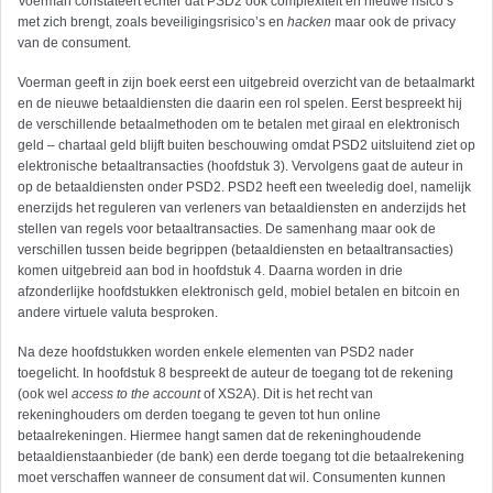
Voerman constateert echter dat PSD2 ook complexiteit en nieuwe risico’s
met zich brengt, zoals beveiligingsrisico’s en
hacken
maar ook de privacy
van de consument.
Voerman geeft in zijn boek eerst een uitgebreid overzicht van de betaalmarkt
en de nieuwe betaaldiensten die daarin een rol spelen. Eerst bespreekt hij
de verschillende betaalmethoden om te betalen met giraal en elektronisch
geld – chartaal geld blijft buiten beschouwing omdat PSD2 uitsluitend ziet op
elektronische betaaltransacties (hoofdstuk 3). Vervolgens gaat de auteur in
op de betaaldiensten onder PSD2. PSD2 heeft een tweeledig doel, namelijk
enerzijds het reguleren van verleners van betaaldiensten en anderzijds het
stellen van regels voor betaaltransacties. De samenhang maar ook de
verschillen tussen beide begrippen (betaaldiensten en betaaltransacties)
komen uitgebreid aan bod in hoofdstuk 4. Daarna worden in drie
afzonderlijke hoofdstukken elektronisch geld, mobiel betalen en bitcoin en
andere vir­tuele valuta besproken.
Na deze hoofdstukken worden enkele elementen van PSD2 nader
toegelicht. In hoofdstuk 8 bespreekt de auteur de toegang tot de rekening
(ook wel
access to the account
of XS2A). Dit is het recht van
rekeninghouders om derden toegang te geven tot hun online
betaalrekeningen. Hiermee hangt samen dat de rekeninghoudende
betaaldienstaanbieder (de bank) een derde toegang tot die betaalrekening
moet verschaffen wanneer de consument dat wil. Consumenten kunnen