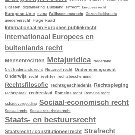
Digesten
digitalisering
Duitsland
erfrecht
Europees recht
Europese Unie
Gezondheidsrecht
EVRM
Faillissementsrecht
Hoge Raad
goederenrecht
Internationaal en Europees publiekrecht
Internationaal Europees en
buitenlands recht
Metajuridica
Mensenrechten
Nederland
Ondernemingsrecht
Notarieel recht
Niet-Nederlands recht
Onderwijs
rechter
recht
rechtsbescherming
Rechtsfilosofie
Rechtspleging
rechtsgeschiedenis
rechtsstaat
rechtspraak
Romeins recht
Romeins recht
Sociaal-economisch recht
schadevergoeding
Sociaal recht
Socialezekerheidsrecht
Staats- en bestuursrecht
Strafrecht
Staatsrecht / constitutioneel recht