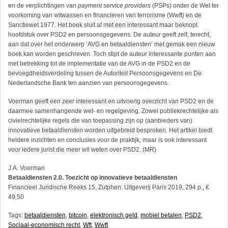
en de verplichtingen van
payment service providers
(PSPs) onder de Wet ter
voorkoming van witwassen en financieren van terrorisme (Wwft) en de
Sanctiewet 1977. Het boek sluit af met een interessant maar beknopt
hoofdstuk over PSD2 en persoonsgegevens. De auteur geeft zelf, terecht,
aan dat over het onderwerp ‘AVG en betaaldiensten’ met gemak een nieuw
boek kan worden geschreven. Toch stipt de auteur interessante punten aan
met betrekking tot de implementatie van de AVG in de PSD2 en de
bevoegdheidsverdeling tussen de Autoriteit Persoonsgegevens en De
Nederlandsche Bank ten aanzien van persoonsgegevens.
Voerman geeft een zeer interessant en uitvoerig overzicht van PSD2 en de
daarmee samenhangende wet- en regelgeving. Zowel publiekrechtelijke als
civielrechtelijke regels die van toepassing zijn op (aanbieders van)
innovatieve betaaldiensten worden uitgebreid besproken. Het artikel biedt
heldere inzichten en conclusies voor de praktijk, maar is ook interessant
voor iedere jurist die meer wil weten over PSD2. (MR)
J.A. Voerman
Betaaldiensten 2.0. Toezicht op innovatieve betaaldiensten
Finan­cieel Juridische Reeks 15, Zutphen: Uitgeverij Paris 2019, 294 p., €
49,50
Tags:
betaaldiensten
,
bitcoin
,
elektronisch geld
,
mobiel betalen
,
PSD2
,
Sociaal-economisch recht
,
Wft
,
Wwft