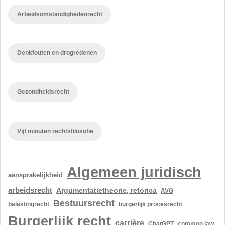
Arbeidsomstandighedenrecht
Denkfouten en drogredenen
Gezondheidsrecht
Vijf minuten rechtsfilosofie
Algemeen juridisch
aansprakelijkheid
arbeidsrecht
Argumentatietheorie, retorica
AVG
Bestuursrecht
belastingrecht
burgerlijk procesrecht
Burgerlijk recht
carrière
ChatGPT
common law