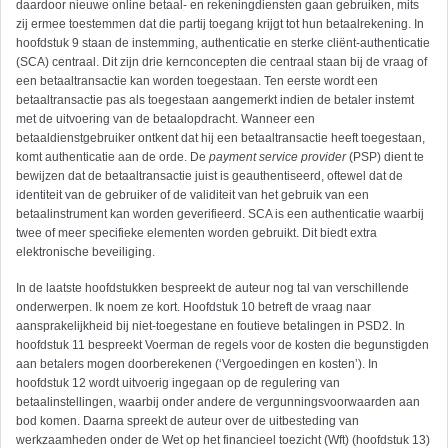
daardoor nieuwe online betaal- en rekeningdiensten gaan gebruiken, mits
zij ermee toestemmen dat die partij toegang krijgt tot hun betaalrekening. In
hoofdstuk 9 staan de instemming, authenticatie en sterke cliënt-authenticatie
(SCA) centraal. Dit zijn drie kernconcepten die centraal staan bij de vraag of
een betaaltransactie kan worden toegestaan. Ten eerste wordt een
betaaltransactie pas als toegestaan aangemerkt indien de betaler instemt
met de uitvoering van de betaalopdracht. Wanneer een
betaaldienstgebruiker ontkent dat hij een betaaltransactie heeft toegestaan,
komt authenticatie aan de orde. De
payment service provider
(PSP) dient te
bewijzen dat de betaaltransactie juist is geauthentiseerd, oftewel dat de
identiteit van de gebruiker of de validiteit van het gebruik van een
betaalinstrument kan worden geveri­fieerd. SCA is een authenticatie waarbij
twee of meer specifieke elementen worden gebruikt. Dit biedt extra
elektronische beveiliging.
In de laatste hoofdstukken bespreekt de auteur nog tal van verschillende
onderwerpen. Ik noem ze kort. Hoofdstuk 10 betreft de vraag naar
aansprakelijkheid bij niet-toegestane en foutieve betalingen in PSD2. In
hoofdstuk 11 bespreekt Voerman de regels voor de kosten die begunstigden
aan betalers mogen doorberekenen (‘Vergoedingen en kosten’). In
hoofdstuk 12 wordt uitvoerig ingegaan op de regulering van
betaalinstellingen, waarbij onder andere de vergunningsvoorwaarden aan
bod komen. Daarna spreekt de auteur over de uitbesteding van
werkzaamheden onder de Wet op het finan­cieel toezicht (Wft) (hoofdstuk 13)