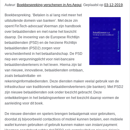
Auteur:
Boekbespreking verschenen in Ars Aequi
. Geplaatst op
03-12-2019
.
Boekbespreking. ‘Betalen is al lang niet meer het
uitsluitende domein van banken’. Met deze zin
opent FinTech-advocaat Voerman zijn handboek
over betaaldiensten en met name het toezicht
daarop. De invoering van de Europese Richtlijn
betaaldiensten (PSD) en de herziene Richtlijn
betaaldiensten (PSD2) zorgen voor
verscheidenheid in het betaallandschap. De PSD
riep een vergunningplicht voor niet-bancaire
betaaldienstverleners in het leven. Hierna zijn tal
van nieuwe, innovatieve, betaaldiensten ontstaan,
zoals betaalinitiatie- en
rekeninginformatiediensten. Deze diensten maken veelal gebruik van de
infrastructuur van tradi­tionele betaaldienstverleners (de banken). Met PSD2
zijn nieuwe betaaldiensten ook onder toezicht gebracht. Deze
ontwikkelingen in het betalingsverkeer en het toezicht daarop vormen de
aanleiding voor dit boek.
De nieuwe diensten en spelers brengen betaalgemak voor gebruikers,
doordat zij bijvoorbeeld contactloos of mobiel kunnen betalen, een mobiele
wallet
kunnen gebruiken of gebruik kunnen maken van
instant payment
.