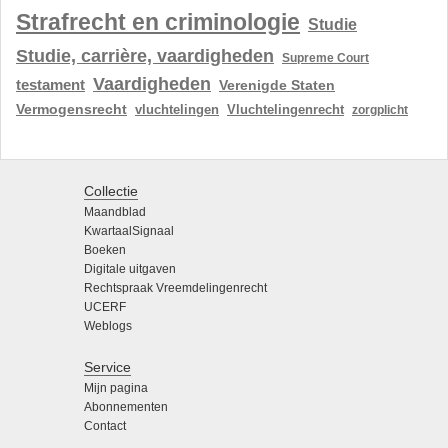
Strafrecht en criminologie
Studie
Studie, carrière, vaardigheden
Supreme Court
Vaardigheden
testament
Verenigde Staten
Vermogensrecht
vluchtelingen
Vluchtelingenrecht
zorgplicht
Collectie
Maandblad
KwartaalSignaal
Boeken
Digitale uitgaven
Rechtspraak Vreemdelingenrecht
UCERF
Weblogs
Service
Mijn pagina
Abonnementen
Contact