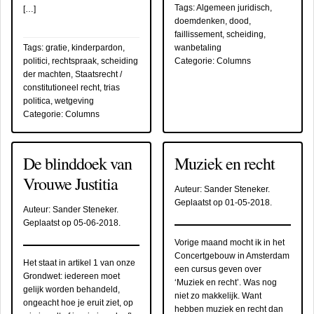
Tags:
Algemeen juridisch
,
[…]
doemdenken
,
dood
,
faillissement
,
scheiding
,
Tags:
gratie
,
kinderpardon
,
wanbetaling
politici
,
rechtspraak
,
scheiding
Categorie:
Columns
der machten
,
Staatsrecht /
constitutioneel recht
,
trias
politica
,
wetgeving
Categorie:
Columns
De blinddoek van
Muziek en recht
Vrouwe Justitia
Auteur:
Sander Steneker
.
Geplaatst op
01-05-2018
.
Auteur:
Sander Steneker
.
Geplaatst op
05-06-2018
.
Vorige maand mocht ik in het
Concertgebouw in Amsterdam
Het staat in artikel 1 van onze
een cursus geven over
Grondwet: iedereen moet
‘Muziek en recht’. Was nog
gelijk worden behandeld,
niet zo makkelijk. Want
ongeacht hoe je eruit ziet, op
hebben muziek en recht dan