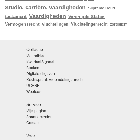
Studie, carrière, vaardigheden
Supreme Court
Vaardigheden
testament
Verenigde Staten
Vermogensrecht
vluchtelingen
Vluchtelingenrecht
zorgplicht
Collectie
Maandblad
KwartaalSignaal
Boeken
Digitale uitgaven
Rechtspraak Vreemdelingenrecht
UCERF
Weblogs
Service
Mijn pagina
Abonnementen
Contact
Voor