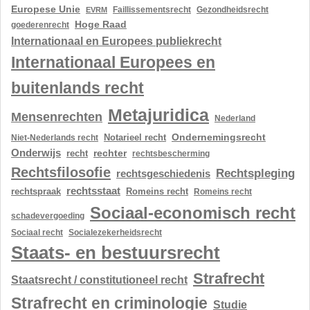
Europese Unie
Gezondheidsrecht
EVRM
Faillissementsrecht
Hoge Raad
goederenrecht
Internationaal en Europees publiekrecht
Internationaal Europees en
buitenlands recht
Metajuridica
Mensenrechten
Nederland
Ondernemingsrecht
Notarieel recht
Niet-Nederlands recht
Onderwijs
rechter
recht
rechtsbescherming
Rechtsfilosofie
Rechtspleging
rechtsgeschiedenis
rechtsstaat
rechtspraak
Romeins recht
Romeins recht
Sociaal-economisch recht
schadevergoeding
Sociaal recht
Socialezekerheidsrecht
Staats- en bestuursrecht
Strafrecht
Staatsrecht / constitutioneel recht
Strafrecht en criminologie
Studie