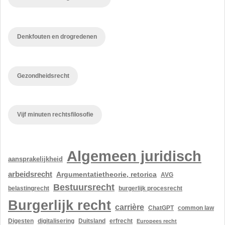
Denkfouten en drogredenen
Gezondheidsrecht
Vijf minuten rechtsfilosofie
Algemeen juridisch
aansprakelijkheid
arbeidsrecht
Argumentatietheorie, retorica
AVG
Bestuursrecht
belastingrecht
burgerlijk procesrecht
Burgerlijk recht
carrière
ChatGPT
common law
Digesten
digitalisering
Duitsland
erfrecht
Europees recht