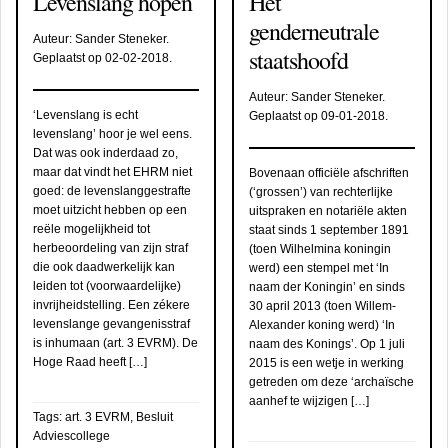
Levenslang hopen
Het
genderneutrale
Auteur:
Sander Steneker
.
staatshoofd
Geplaatst op
02-02-2018
.
Auteur:
Sander Steneker
.
‘Levenslang is echt
Geplaatst op
09-01-2018
.
levenslang’ hoor je wel eens.
Dat was ook inderdaad zo,
maar dat vindt het EHRM niet
Bovenaan officiële afschriften
goed: de levenslanggestrafte
(‘grossen’) van rechterlijke
moet uitzicht hebben op een
uitspraken en notariële akten
reële mogelijkheid tot
staat sinds 1 september 1891
herbeoordeling van zijn straf
(toen Wilhelmina koningin
die ook daadwerkelijk kan
werd) een stempel met ‘In
leiden tot (voorwaardelijke)
naam der Koningin’ en sinds
invrijheidstelling. Een zékere
30 april 2013 (toen Willem-
levenslange gevangenisstraf
Alexander koning werd) ‘In
is inhumaan (art. 3 EVRM). De
naam des Konings’. Op 1 juli
Hoge Raad heeft […]
2015 is een wetje in werking
getreden om deze ‘archaïsche
aanhef te wijzigen […]
Tags:
art. 3 EVRM
,
Besluit
Adviescollege