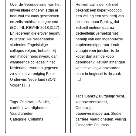
Over de ‘verengelsing’ van het
Het verhaal is denk ik wel
universitaire onderwijs zijn al
bekend: een koper koopt op
heel wat columns geschreven
een veiling een schilderij van
en zelfs rechtszaken gevoerd
de kunstenaar Banksy, dat
(ECLI:NL:RBMNE:2018:3117).
zichzelf meteen daarna
En iedereen die erover begint,
gedeeltelijk vernietigt met
is ‘tegen’. Als Nederlandse
behulp van een ingebouwde
studenten Engelstalige
papier­versnipperaar. Leuk
colleges volgen, behalen zij
vraagje voor juristen: is de
een minder hoog niveau dan
koper dan aan de koop
wanneer de colleges in het
gebonden? Het kan afhangen
Nederlands worden gegeven,
van de veilingvoorwaarden,
zo stelt de vereniging Beter
maar in beginsel is de zaak
Onderwijs Nederland (BON).
[…]
Volgens […]
Tags:
Banksy
,
Burgerlijk recht
,
Tags:
Onderwijs
,
Studie,
koopovereenkomst
,
carrière, vaardigheden
,
Onderwijs
,
Vaardigheden
papierversnipperaar
,
Studie,
Categorie:
Columns
carrière, vaardigheden
,
veiling
Categorie:
Columns