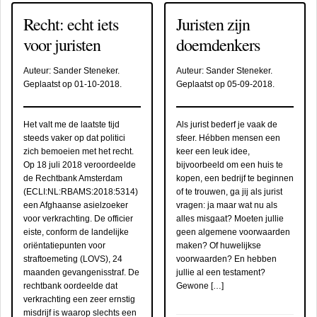
Recht: echt iets
Juristen zijn
voor juristen
doemdenkers
Auteur:
Sander Steneker
.
Auteur:
Sander Steneker
.
Geplaatst op
01-10-2018
.
Geplaatst op
05-09-2018
.
Het valt me de laatste tijd
Als jurist bederf je vaak de
steeds vaker op dat politici
sfeer. Hébben mensen een
zich bemoeien met het recht.
keer een leuk idee,
Op 18 juli 2018 veroordeelde
bijvoorbeeld om een huis te
de Rechtbank Amsterdam
kopen, een bedrijf te beginnen
(ECLI:NL:RBAMS:2018:5314)
of te trouwen, ga jij als jurist
een Afghaanse asielzoeker
vragen: ja maar wat nu als
voor verkrachting. De officier
alles misgaat? Moeten jullie
eiste, conform de landelijke
geen algemene voorwaarden
oriëntatiepunten voor
maken? Of huwelijkse
straftoemeting (LOVS), 24
voorwaarden? En hebben
maanden gevangenisstraf. De
jullie al een testament?
rechtbank oordeelde dat
Gewone […]
verkrachting een zeer ernstig
misdrijf is waarop slechts een