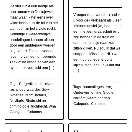
De titel klinkt een beetje als
een roman van Dostojevski,
Vroeger (opa vertelt…) had ik
maar waar ik het eens over
u voor gek verklaard als u een
wilde hebben is de rol van het
telefoontoestel (wij hadden er
tuchtrecht in het civiele recht.
één met een draaischijf) bij u
Sommige civielrechtelijke
zou hebben in de trein en
handelingen kunnen alleen
daar de hele tijd naar zou
door een ambtenaar worden
zitten kijken. Nu zou ik dat wel
uitgevoerd. Zo moet voor de
snappen. Misschien zit u wel
levering van een onroerende
een hoorcollege terug te
zaak of de vestiging van een
kijken. Mooi natuurlijk dat dat
hypotheek verplicht een […]
[…]
Tags:
Burgerlijk recht
,
civiel
Tags:
hoorcolleges
,
live
,
recht
,
deurwaarder
,
Gdw
,
Onderwijs
,
online
,
Studie,
Notarieel recht
,
notaris
,
carrière, vaardigheden
Novitaris
,
Strafrecht en
Categorie:
Columns
criminologie
,
tuchtrecht
,
Wna
Categorie:
Columns