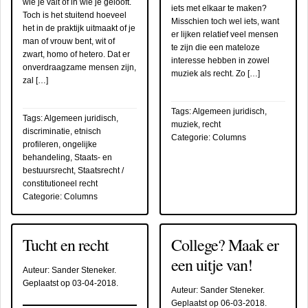
wie je valt of in wie je gelooft.
iets met elkaar te maken?
Toch is het stuitend hoeveel
Misschien toch wel iets, want
het in de praktijk uitmaakt of je
er lijken relatief veel mensen
man of vrouw bent, wit of
te zijn die een mateloze
zwart, homo of hetero. Dat er
interesse hebben in zowel
onverdraagzame mensen zijn,
muziek als recht. Zo […]
zal […]
Tags:
Algemeen juridisch
,
Tags:
Algemeen juridisch
,
muziek
,
recht
discriminatie
,
etnisch
Categorie:
Columns
profileren
,
ongelijke
behandeling
,
Staats- en
bestuursrecht
,
Staatsrecht /
constitutioneel recht
Categorie:
Columns
Tucht en recht
College? Maak er
een uitje van!
Auteur:
Sander Steneker
.
Geplaatst op
03-04-2018
.
Auteur:
Sander Steneker
.
Geplaatst op
06-03-2018
.