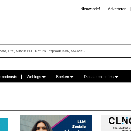
Nieuwsbrief
Adverteren
e podcasts
Weblogs
Boeken
Digitale collecties