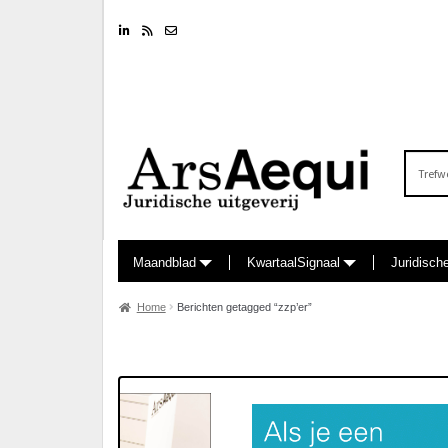
Linkedin
RSS feed
Nieuwsbrief
Zoeken
naar:
Maandblad
KwartaalSignaal
Juridisch
Home
Berichten getagged “zzp’er”