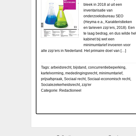
bleek in 2018 al uit een
inventarisatie van
onderzoeksbureau SEO
(Heyma e.a., Karakteristieken
en tarieven zzp’ers, 2018). Een
te laag bedrag, en dus wilde he
kabinet bij wet een
minimumtarief invoeren voor
alle zzp’ers in Nederland. Het primaire doel van […]
Tags:
arbeidsrecht
,
bijstand
,
concurrentiebeperking
,
kartelvorming
,
mededingingsrecht
,
minimumtarief
,
prijsafspraak
,
Sociaal recht
,
Sociaal-economisch recht
,
Socialezekerheidsrecht
,
zzp'er
Categorie:
Redactioneel