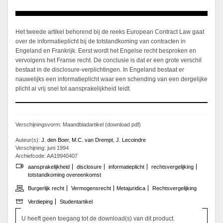
Het tweede artikel behorend bij de reeks European Contract Law gaat
over de informatieplicht bij de totstandkoming van contracten in
Engeland en Frankrijk. Eerst wordt het Engelse recht besproken en
vervolgens het Franse recht. De conclusie is dat er een grote verschil
bestaat in de disclosure-verplichtingen. In Engeland bestaat er
nauwelijks een informatieplicht waar een schending van een dergelijke
plicht al vrij snel tot aansprakelijkheid leidt.
Verschijningsvorm: Maandbladartikel (download pdf)
Auteur(s):
J. den Boer
,
M.C. van Drempt
,
J. Lecoindre
Verschijning: juni 1994
Archiefcode: AA19940407
aansprakelijkheid
disclosure
informatieplicht
rechtsvergelijking
totstandkoming overeenkomst
Burgerlijk recht
Vermogensrecht
Metajuridica
Rechtsvergelijking
Verdieping
Studentartikel
U heeft geen toegang tot de download(s) van dit product.