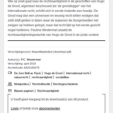
Wie op zoek gaat naar de rechtvaardigheid in de geschriften van Hugo
de Groot, algemeen beschouwd als ‘de grondlegger’ van het
internationale recht, schrikt zich in eerste instantie een hoedje. De
Groot mag dan een universeel en eeuwig recht willen vestigen dat
zelfs blijft gelden in tijden waar de wapenen de (burger)wetten het
zwijgen op hebben gelegd, maar dat recht lijkt op het eerste gezicht
nogal harteloos. Pauline Westerman plaatst de
rechtvaardigheidsgedachte van Hugo de Groot in de juiste context.
Verschijningsvorm: Maandbladartikel (download pdf)
Auteur(s):
P.C. Westerman
Verschijning: april 2018
Archiefcode: AA20180276
De Jure Belli ac Pacis
Hugo de Groot
internationaal recht
natuurrecht
rechtvaardigheid
sociabilitas
Metajuridica
Rechtsfilosofie
Rechtsgeschiedenis
Blauwe pagina's
Rechtvaardigheid
U heeft geen toegang tot de download(s) van dit product.
Login
of bekijk onze
abonnementen