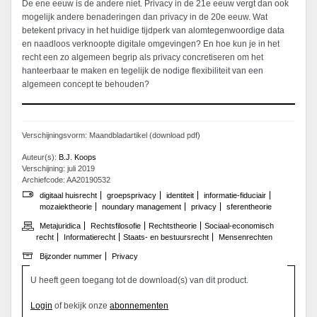
De ene eeuw is de andere niet. Privacy in de 21e eeuw vergt dan ook
mogelijk andere benaderingen dan privacy in de 20e eeuw. Wat
betekent privacy in het huidige tijdperk van alomtegenwoordige data
en naadloos verknoopte digitale omgevingen? En hoe kun je in het
recht een zo algemeen begrip als privacy concretiseren om het
hanteerbaar te maken en tegelijk de nodige flexibiliteit van een
algemeen concept te behouden?
Verschijningsvorm: Maandbladartikel (download pdf)
Auteur(s):
B.J. Koops
Verschijning: juli 2019
Archiefcode: AA20190532
digitaal huisrecht
groepsprivacy
identiteit
informatie-fiduciair
mozaiektheorie
noundary management
privacy
sferentheorie
Metajuridica
Rechtsfilosofie
Rechtstheorie
Sociaal-economisch
recht
Informatierecht
Staats- en bestuursrecht
Mensenrechten
Bijzonder nummer
Privacy
U heeft geen toegang tot de download(s) van dit product.
Login
of bekijk onze
abonnementen