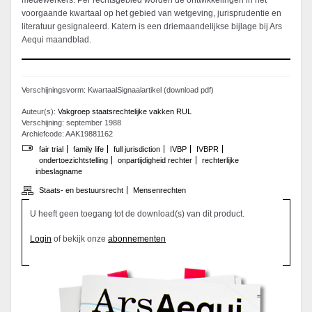
medewerkers. Per rechtsgebied worden de ontwikkelingen in het
voorgaande kwartaal op het gebied van wetgeving, jurisprudentie en
literatuur gesignaleerd. Katern is een driemaandelijkse bijlage bij Ars
Aequi maandblad.
Verschijningsvorm: KwartaalSignaalartikel (download pdf)
Auteur(s):
Vakgroep staatsrechtelijke vakken RUL
Verschijning: september 1988
Archiefcode: AAK19881162
fair trial
family life
full jurisdiction
IVBP
IVBPR
ondertoezichtstelling
onpartijdigheid rechter
rechterlijke
inbeslagname
Staats- en bestuursrecht
Mensenrechten
U heeft geen toegang tot de download(s) van dit product.
Login
of bekijk onze
abonnementen