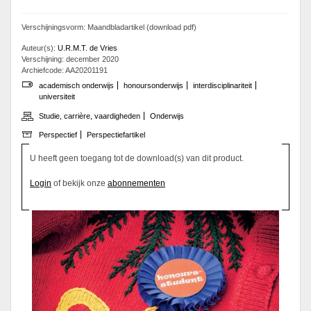
Verschijningsvorm: Maandbladartikel (download pdf)
Auteur(s):
U.R.M.T. de Vries
Verschijning: december 2020
Archiefcode: AA20201191
academisch onderwijs
honoursonderwijs
interdisciplinariteit
universiteit
Studie, carrière, vaardigheden
Onderwijs
Perspectief
Perspectiefartikel
U heeft geen toegang tot de download(s) van dit product.
Login
of bekijk onze
abonnementen