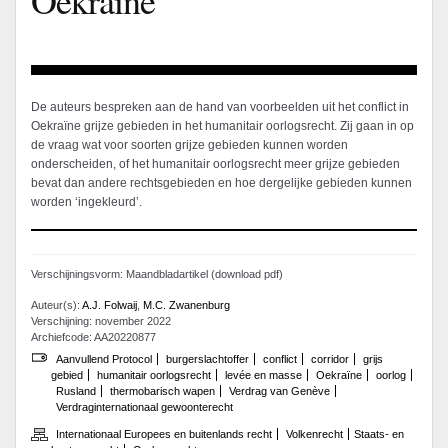
De auteurs bespreken aan de hand van voorbeelden uit het conflict in
Oekraïne grijze gebieden in het humanitair oorlogsrecht. Zij gaan in op
de vraag wat voor soorten grijze gebieden kunnen worden
onderscheiden, of het humanitair oorlogsrecht meer grijze gebieden
bevat dan andere rechtsgebieden en hoe dergelijke gebieden kunnen
worden ‘ingekleurd’.
Verschijningsvorm: Maandbladartikel (download pdf)
Auteur(s):
A.J. Folwaij
,
M.C. Zwanenburg
Verschijning: november 2022
Archiefcode: AA20220877
Aanvullend Protocol
burgerslachtoffer
conflict
corridor
grijs
gebied
humanitair oorlogsrecht
levée en masse
Oekraïne
oorlog
Rusland
thermobarisch wapen
Verdrag van Genève
Verdraginternationaal gewoonterecht
Internationaal Europees en buitenlands recht
Volkenrecht
Staats- en