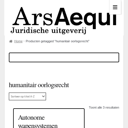
Home
Producten getagged “humanitair oorlogsrecht”
humanitair oorlogsrecht
Toont alle 3 resultaten
Autonome
wapensystemen