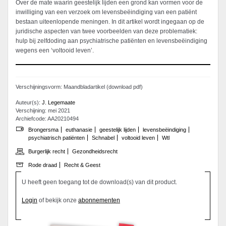
Over de mate waarin geestelijk lijden een grond kan vormen voor de
inwilliging van een verzoek om levensbeëindiging van een patiënt
bestaan uiteenlopende meningen. In dit artikel wordt ingegaan op de
juridische aspecten van twee voorbeelden van deze problematiek:
hulp bij zelfdoding aan psychiatrische patiënten en levensbeëindiging
wegens een ‘voltooid leven’.
Verschijningsvorm: Maandbladartikel (download pdf)
Auteur(s):
J. Legemaate
Verschijning: mei 2021
Archiefcode: AA20210494
Brongersma
euthanasie
geestelijk lijden
levensbeëindiging
psychiatrisch patiënten
Schnabel
voltooid leven
Wtl
Burgerlijk recht
Gezondheidsrecht
Rode draad
Recht & Geest
U heeft geen toegang tot de download(s) van dit product.
Login
of bekijk onze
abonnementen