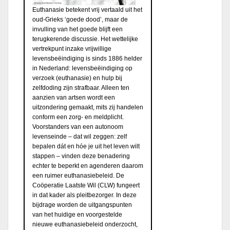
Euthanasie betekent vrij vertaald uit het
oud-Grieks ‘goede dood’, maar de
invulling van het goede blijft een
terugkerende discussie. Het wettelijke
vertrekpunt inzake vrijwillige
levensbeëindiging is sinds 1886 helder
in Nederland: levensbeëindiging op
verzoek (euthanasie) en hulp bij
zelfdoding zijn strafbaar. Alleen ten
aanzien van artsen wordt een
uitzondering gemaakt, mits zij handelen
conform een zorg- en meldplicht.
Voorstanders van een autonoom
levenseinde – dat wil zeggen: zelf
bepalen dát en hóe je uit het leven wilt
stappen – vinden deze benadering
echter te beperkt en agenderen daarom
een ruimer euthanasiebeleid. De
Coöperatie Laatste Wil (CLW) fungeert
in dat kader als pleitbezorger. In deze
bijdrage worden de uitgangspunten
van het huidige en voorgestelde
nieuwe euthanasiebeleid onderzocht,