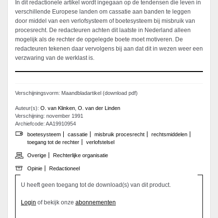
In dit redactionele artikel wordt ingegaan op de tendensen die leven in
verschillende Europese landen om cassatie aan banden te leggen
door middel van een verlofsysteem of boetesysteem bij misbruik van
procesrecht. De redacteuren achten dit laatste in Nederland alleen
mogelijk als de rechter de opgelegde boete moet motiveren. De
redacteuren tekenen daar vervolgens bij aan dat dit in wezen weer een
verzwaring van de werklast is.
Verschijningsvorm: Maandbladartikel (download pdf)
Auteur(s):
O. van Klinken
,
O. van der Linden
Verschijning: november 1991
Archiefcode: AA19910954
boetesysteem
cassatie
misbruik procesrecht
rechtsmiddelen
toegang tot de rechter
verlofstelsel
Overige
Rechterlijke organisatie
Opinie
Redactioneel
U heeft geen toegang tot de download(s) van dit product.
Login
of bekijk onze
abonnementen