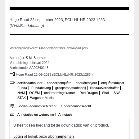
Hoge Raad 22 september 2023, ECLI:NL:HR:2023:1283
(
NVM/Fundabelang
)
Verschijningsvorm: Maandbladartikel (download pdf)
Auteur(s):
S.M. Bartman
Verschijning: februari 2024
Archiefcode: AA20240143
Hoge Raad 22-09-2023 (
ECLI:NL:HR:2023:1283
)
certificaathouder
concernenquête
enquêteobject
enquêtesubject
Funda
Fundabelang
groepsmaatschappij
kapitaalverschaffer
NVM
OGEM
ondernemingskamer
Red Dragon
Shell
SNS
STAK
Wegener Media
Sociaal-economisch recht
Ondernemingsrecht
Annotaties en wetgeving
Annotatie
U heeft geen toegang tot de download(s) van dit product.
Login
of bekijk onze
abonnementen