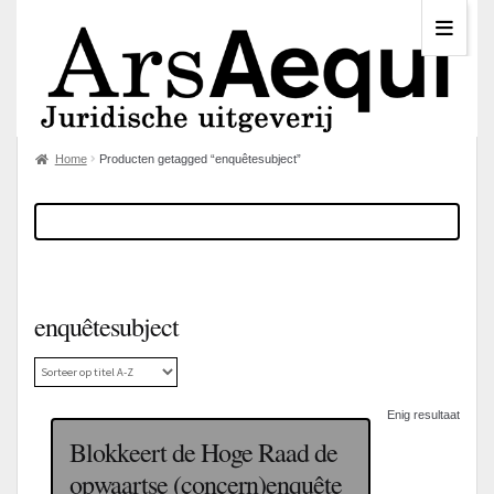
Home
Producten getagged “enquêtesubject”
enquêtesubject
Enig resultaat
Blokkeert de Hoge Raad de
opwaartse (concern)enquête