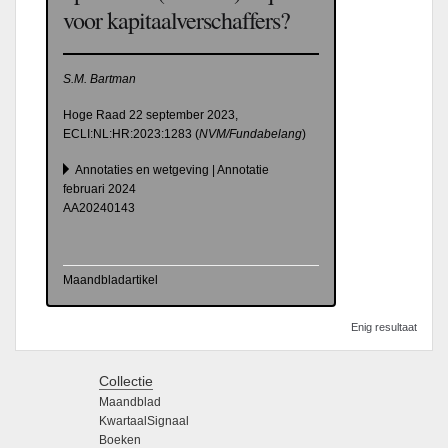
voor kapitaalverschaffers?
S.M. Bartman
Hoge Raad 22 september 2023,
ECLI:NL:HR:2023:1283 (
NVM/Fundabelang
)
Annotaties en wetgeving | Annotatie
februari 2024
AA20240143
Maandbladartikel
Enig resultaat
Collectie
Maandblad
KwartaalSignaal
Boeken