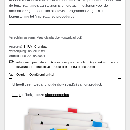
hebben rechtszaken de vorm van administratieve procedures waar aan
de buitenkant niets aan te zien is en die zich niet lenen voor de
dramatisering die een film of televisieprogramma vergt. Dit in
tegenstelling tot Amerikaanse procedures.
Verschijningsvorm: Maandbladartikel (download pdf)
Auteur(s):
H.F.M. Crombag
Verschijning: januari 1989
Archiefcode: AA19890021
adversaire procedure
Amerikaans procesrecht
Angelsaksisch recht
bewijsrecht
prejucidal
requisitoir
strafprocesrecht
Opinie
Opiniërend artikel
U heeft geen toegang tot de download(s) van dit product.
Login
of bekijk onze
abonnementen