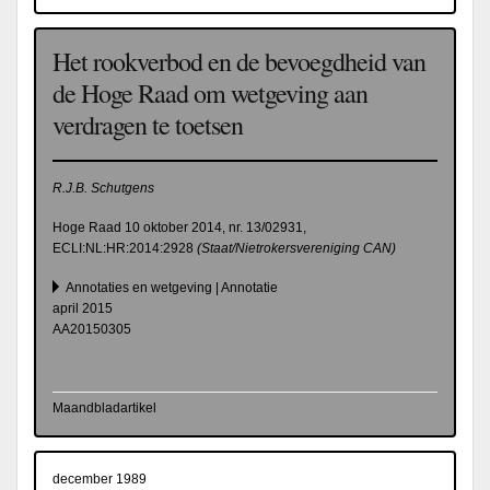
Het rookverbod en de bevoegdheid van
de Hoge Raad om wetgeving aan
verdragen te toetsen
R.J.B. Schutgens
Hoge Raad 10 oktober 2014, nr. 13/02931,
ECLI:NL:HR:2014:2928
(Staat/Nietrokersvereniging CAN)
Annotaties en wetgeving | Annotatie
april 2015
AA20150305
Maandbladartikel
december 1989