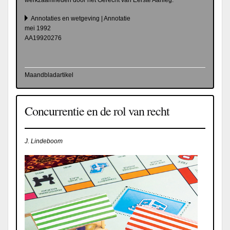
werkzaamheden door het Gerecht van Eerste Aanleg.
Annotaties en wetgeving | Annotatie
mei 1992
AA19920276
Maandbladartikel
Concurrentie en de rol van recht
J. Lindeboom