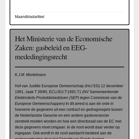
Maandbladartikel
Het Ministerie van de Economische
Zaken: gasbeleid en EEG-
mededingingsrecht
K.J.M. Mortelmans
Hof van Justitie Europese Gemeenschap (HvJ EG) 12 december
1991, zaak T 39/90, ECLI:EU:T:1991:71
(
NV Samenwerkende
Elektriciteits-Produktiebedrijven (
SEP) tegen Commissie van de
Europese Gemeenschappen)
In dit arrest is aan de orde in
hoeverre de gegevens uit een contract en gedragsregels tussen
de Nederlandse Gasunie en een andere gasleverancier
verstrekt moeten worden en hoe een directoraat van de EC met
deze gegevens moet omgaan. In de noot wordt daar verder op
ingegaan. Ook wordt in de noot aandacht besteed aan de