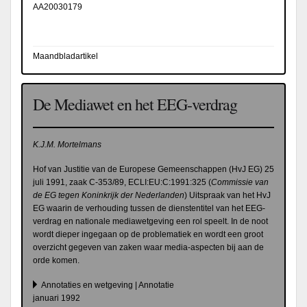
AA20030179
Maandbladartikel
De Mediawet en het EEG-verdrag
K.J.M. Mortelmans
Hof van Justitie van de Europese Gemeenschappen (HvJ EG) 25
juli 1991, zaak C-353/89, ECLI:EU:C:1991:325 (
Commissie van
de EG tegen Koninkrijk der Nederlanden
) Uitspraak van het HvJ
EG waarin de verhouding tussen de dienstentitel van het EEG-
verdrag en nationale mediawetgeving een rol speelt. In de noot
wordt dieper ingegaan op de problematiek en wordt een groot
overzicht gegeven van zaken waar media-aspecten bij aan de
orde komen.
Annotaties en wetgeving | Annotatie
januari 1992