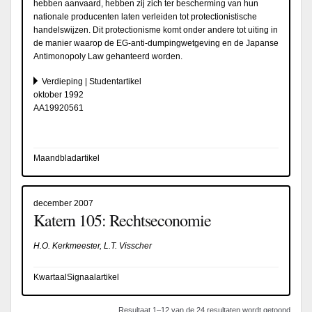
hebben aanvaard, hebben zij zich ter bescherming van hun
nationale producenten laten verleiden tot protectionistische
handelswijzen. Dit protectionisme komt onder andere tot uiting in
de manier waarop de EG-anti-dumpingwetgeving en de Japanse
Antimonopoly Law gehanteerd worden.
Verdieping | Studentartikel
oktober 1992
AA19920561
Maandbladartikel
december 2007
Katern 105: Rechtseconomie
H.O. Kerkmeester, L.T. Visscher
KwartaalSignaalartikel
Resultaat 1–12 van de 24 resultaten wordt getoond