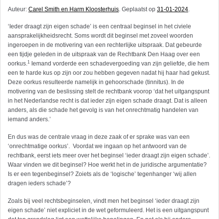
Auteur:
Carel Smith en Harm Kloosterhuis
. Geplaatst op
31-01-2024
.
‘Ieder draagt zijn eigen schade’ is een centraal beginsel in het civiele
aansprakelijkheidsrecht. Soms wordt dit beginsel met zoveel woorden
ingeroepen in de motivering van een rechterlijke uitspraak. Dat gebeurde
een tijdje geleden in de uitspraak van de Rechtbank Den Haag over een
1
oorkus.
Iemand vorderde een schadevergoeding van zijn geliefde, die hem
een te harde kus op zijn oor zou hebben gegeven nadat hij haar had gekust.
Deze oorkus resulteerde namelijk in gehoorschade (tinnitus). In de
motivering van de beslissing stelt de rechtbank voorop ‘dat het uitgangspunt
in het Nederlandse recht is dat ieder zijn eigen schade draagt. Dat is alleen
anders, als die schade het gevolg is van het onrechtmatig handelen van
iemand anders.’
En dus was de centrale vraag in deze zaak of er sprake was van een
‘onrechtmatige oorkus’. Voordat we ingaan op het antwoord van de
rechtbank, eerst iets meer over het beginsel ‘ieder draagt zijn eigen schade’.
Waar vinden we dit beginsel? Hoe werkt het in de juridische argumentatie?
Is er een tegenbeginsel? Zoiets als de ‘logische’ tegenhanger ‘wij allen
dragen ieders schade’?
Zoals bij veel rechtsbeginselen, vindt men het beginsel ‘ieder draagt zijn
eigen schade’ niet expliciet in de wet geformuleerd. Het is een uitgangspunt