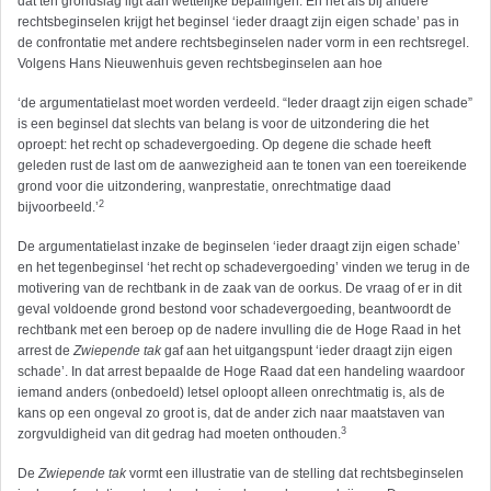
dat ten grondslag ligt aan wettelijke bepalingen. En net als bij andere
rechtsbeginselen krijgt het beginsel ‘ieder draagt zijn eigen schade’ pas in
de confrontatie met andere rechtsbeginselen nader vorm in een rechtsregel.
Volgens Hans Nieuwenhuis geven rechtsbeginselen aan hoe
‘de argumentatielast moet worden verdeeld. “Ieder draagt zijn eigen schade”
is een beginsel dat slechts van belang is voor de uitzondering die het
oproept: het recht op schadevergoeding. Op degene die schade heeft
geleden rust de last om de aanwezigheid aan te tonen van een toereikende
grond voor die uitzondering, wanprestatie, onrechtmatige daad
2
bijvoorbeeld.’
De argumentatielast inzake de beginselen ‘ieder draagt zijn eigen schade’
en het tegenbeginsel ‘het recht op schadevergoeding’ vinden we terug in de
motivering van de rechtbank in de zaak van de oorkus. De vraag of er in dit
geval voldoende grond bestond voor schadevergoeding, beantwoordt de
rechtbank met een beroep op de nadere invulling die de Hoge Raad in het
arrest de
Zwiepende tak
gaf aan het uitgangspunt ‘ieder draagt zijn eigen
schade’. In dat arrest bepaalde de Hoge Raad dat een handeling waardoor
iemand anders (onbedoeld) letsel oploopt alleen onrechtmatig is, als de
kans op een ongeval zo groot is, dat de ander zich naar maatstaven van
3
zorgvuldigheid van dit gedrag had moeten onthouden.
De
Zwiepende tak
vormt een illustratie van de stelling dat rechtsbeginselen