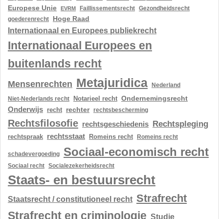
Europese Unie
Gezondheidsrecht
EVRM
Faillissementsrecht
Hoge Raad
goederenrecht
Internationaal en Europees publiekrecht
Internationaal Europees en
buitenlands recht
Metajuridica
Mensenrechten
Nederland
Ondernemingsrecht
Notarieel recht
Niet-Nederlands recht
Onderwijs
rechter
recht
rechtsbescherming
Rechtsfilosofie
Rechtspleging
rechtsgeschiedenis
rechtsstaat
rechtspraak
Romeins recht
Romeins recht
Sociaal-economisch recht
schadevergoeding
Sociaal recht
Socialezekerheidsrecht
Staats- en bestuursrecht
Strafrecht
Staatsrecht / constitutioneel recht
Strafrecht en criminologie
Studie