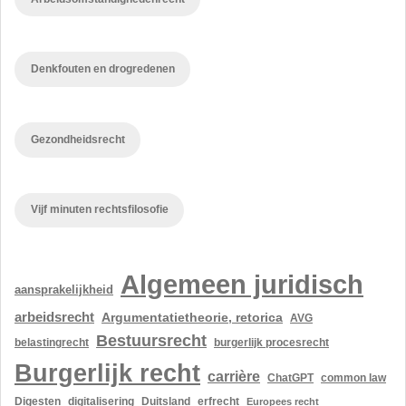
Denkfouten en drogredenen
Gezondheidsrecht
Vijf minuten rechtsfilosofie
Algemeen juridisch
aansprakelijkheid
arbeidsrecht
Argumentatietheorie, retorica
AVG
Bestuursrecht
belastingrecht
burgerlijk procesrecht
Burgerlijk recht
carrière
ChatGPT
common law
Digesten
digitalisering
Duitsland
erfrecht
Europees recht