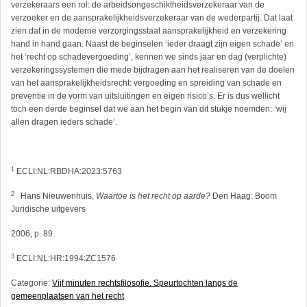
verzekeraars een rol: de arbeidsongeschiktheidsverzekeraar van de
verzoeker en de aansprakelijkheidsverzekeraar van de wederpartij. Dat laat
zien dat in de moderne verzorgingsstaat aansprakelijkheid en verzekering
hand in hand gaan. Naast de beginselen ‘ieder draagt zijn eigen schade’ en
het ‘recht op schadevergoeding’, kennen we sinds jaar en dag (verplichte)
verzekeringssystemen die mede bijdragen aan het realiseren van de doelen
van het aansprakelijkheidsrecht: vergoeding en spreiding van schade en
preventie in de vorm van uitsluitingen en eigen risico’s. Er is dus wellicht
toch een derde beginsel dat we aan het begin van dit stukje noemden: ‘wij
allen dragen ieders schade’.
1
ECLI:NL:RBDHA:2023:5763
2
Hans
Nieuwenhuis,
Waartoe is het recht op aarde?
Den Haag: Boom
Juridische uitgevers
2006, p. 89.
3
ECLI:NL:HR:1994:ZC1576
Categorie:
Vijf minuten rechtsfilosofie. Speurtochten langs de
gemeenplaatsen van het recht