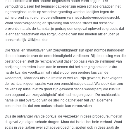
in de confrontatie met andere beginselen nader vorm krijgen. De
verhouding tussen het beginsel dat ieder zijn eigen schade draagt en het
tegenbeginsel recht op schadevergoeding wordt duidelijker tegen de
achtergrond van de drie doelstellingen van het schadevergoedingsrecht.
Want naast vergoeding en spreiding van schade streeft dat recht ook
preventie na: als de kans dat je gedrag een ongeval oplevert zo groot is dat
je er naar maatstaven van zorgvuldigheid van had moeten afzien, ben je
aansprakelijk. Uitkijken dus.
Die ‘kans’ en ‘maatstaven van zorgvuldigheid’ zijn open normbestanddelen
die de discussie over de onrechtmatigheid verdiepen. Bij de toetsing van die
bestanddelen stelt de rechtbank vast dat er op basis van de stellingen van
partijen geen reden is om aan te nemen dat het hier ging om een ‘extra
harde kus’ die voortkwam uit irritatie door een eerdere kus van de
wederpartij. Maar ook als die irritatie er wel zou zijn geweest, is er volgens
de rechtbank geen sprake van een onrechtmatige daad. Want ook dan zou
de kans op letsel niet zo groot zijn geweest dat de wederpartij die kus ‘uit
een oogpunt van zorgvuldigheid’ niet had mogen geven. De rechtbank is
namelijk niet overtuigd van de stelling dat het een feit van algemene
bekendheid is dat een oorkus schade kan veroorzaken.
Dus de ontvanger van de oorkus, de verzoeker in deze procedure, moet in
dit geval zijn eigen schade dragen. Maar dat is niet het hele verhaal. Want
zoals in veel zaken over schadevergoeding, spelen ook in deze zaak de