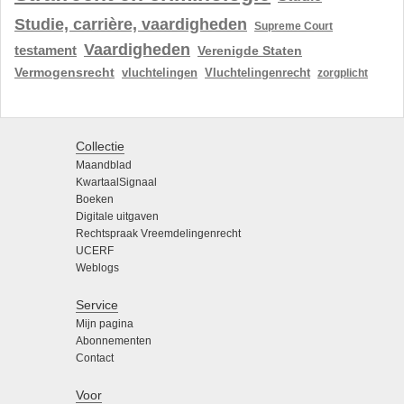
Studie, carrière, vaardigheden
Supreme Court
Vaardigheden
testament
Verenigde Staten
Vermogensrecht
vluchtelingen
Vluchtelingenrecht
zorgplicht
Collectie
Maandblad
KwartaalSignaal
Boeken
Digitale uitgaven
Rechtspraak Vreemdelingenrecht
UCERF
Weblogs
Service
Mijn pagina
Abonnementen
Contact
Voor