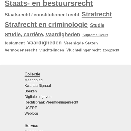
Staats- en bestuursrecht
Strafrecht
Staatsrecht / constitutioneel recht
Strafrecht en criminologie
Studie
Studie, carrière, vaardigheden
Supreme Court
Vaardigheden
testament
Verenigde Staten
Vermogensrecht
vluchtelingen
Vluchtelingenrecht
zorgplicht
Collectie
Maandblad
KwartaalSignaal
Boeken
Digitale uitgaven
Rechtspraak Vreemdelingenrecht
UCERF
Weblogs
Service