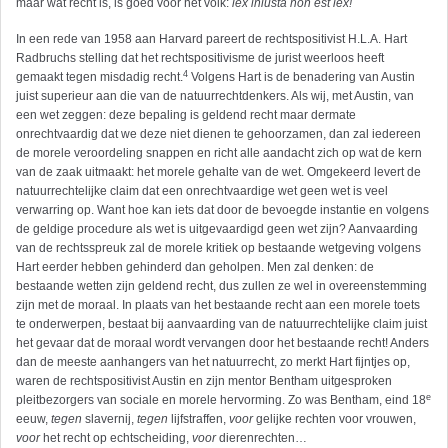
maar wat recht is, is goed voor het volk:
lex iniusta non est lex!
In een rede van 1958 aan Harvard pareert de rechtspositivist H.L.A. Hart
Radbruchs stelling dat het rechtspositivisme de jurist weerloos heeft
4
gemaakt tegen misdadig recht.
Volgens Hart is de benadering van Austin
juist superieur aan die van de natuurrechtdenkers. Als wij, met Austin, van
een wet zeggen: deze bepaling is geldend recht maar dermate
onrechtvaardig dat we deze niet dienen te gehoorzamen, dan zal iedereen
de morele veroordeling snappen en richt alle aandacht zich op wat de kern
van de zaak uitmaakt: het morele gehalte van de wet. Omgekeerd levert de
natuurrechtelijke claim dat een onrechtvaardige wet geen wet is veel
verwarring op. Want hoe kan iets dat door de bevoegde instantie en volgens
de geldige procedure als wet is uitgevaardigd geen wet zijn? Aanvaarding
van de rechtsspreuk zal de morele kritiek op bestaande wetgeving volgens
Hart eerder hebben gehinderd dan geholpen. Men zal denken: de
bestaande wetten zijn geldend recht, dus zullen ze wel in overeenstemming
zijn met de moraal. In plaats van het bestaande recht aan een morele toets
te onderwerpen, bestaat bij aanvaarding van de natuurrechtelijke claim juist
het gevaar dat de moraal wordt vervangen door het bestaande recht! Anders
dan de meeste aanhangers van het natuurrecht, zo merkt Hart fijntjes op,
waren de rechtspositivist Austin en zijn mentor Bentham uitgesproken
e
pleitbezorgers van sociale en morele hervorming. Zo was Bentham, eind 18
eeuw,
tegen
slavernij,
tegen
lijfstraffen,
voor
gelijke rechten voor vrouwen,
voor
het recht op echtscheiding,
voor
dierenrechten…