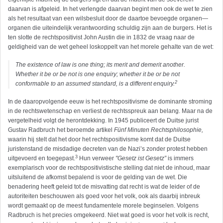
daarvan is afgeleid. In het verlengde daarvan begint men ook de wet te zien
als het resultaat van een wilsbesluit door de daartoe bevoegde organen—
organen die uiteindelijk verantwoording schuldig zijn aan de burgers. Het is
ten slotte de rechtspositivist John Austin die in 1832 de vraag naar de
geldigheid van de wet geheel loskoppelt van het morele gehalte van de wet:
The existence of law is one thing; its merit and demerit another.
Whether it be or be not is one enquiry; whether it be or be not
2
conformable to an assumed standard, is a different enquiry.
In de daaropvolgende eeuw is het rechtspositivisme de dominante stroming
in de rechtswetenschap en verliest de rechtsspreuk aan belang. Maar na de
vergetelheid volgt de herontdekking. In 1945 publiceert de Duitse jurist
Gustav Radbruch het beroemde artikel
F
ü
nf Minuten Rechtsphilosophie,
waarin hij stelt dat het door het rechtspositivisme komt dat de Duitse
juristenstand de misdadige decreten van de Nazi’s zonder protest hebben
3
uitgevoerd en toegepast.
Hun verweer
"Gesetz ist Gesetz”
is immers
exemplarisch voor de rechtspositivistische stelling dat niet de inhoud, maar
uitsluitend de afkomst bepalend is voor de gelding van de wet. Die
benadering heeft geleid tot de misvatting dat recht is wat de leider of de
autoriteiten beschouwen als goed voor het volk, ook als daarbij inbreuk
wordt gemaakt op de meest fundamentele morele beginselen. Volgens
Radbruch is het precies omgekeerd. Niet wat goed is voor het volk is recht,