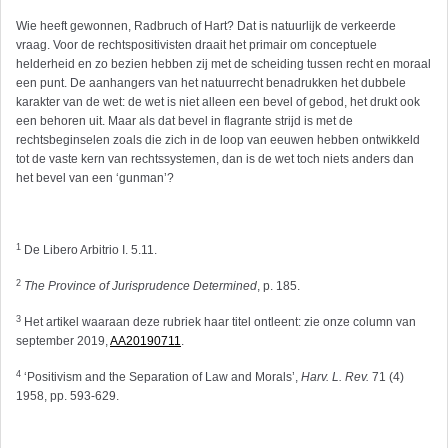
Wie heeft gewonnen, Radbruch of Hart? Dat is natuurlijk de verkeerde
vraag. Voor de rechtspositivisten draait het primair om conceptuele
helderheid en zo bezien hebben zij met de scheiding tussen recht en moraal
een punt. De aanhangers van het natuurrecht benadrukken het dubbele
karakter van de wet: de wet is niet alleen een bevel of gebod, het drukt ook
een behoren uit. Maar als dat bevel in flagrante strijd is met de
rechtsbeginselen zoals die zich in de loop van eeuwen hebben ontwikkeld
tot de vaste kern van rechtssystemen, dan is de wet toch niets anders dan
het bevel van een ‘gunman’?
1
De Libero Arbitrio I. 5.11.
2
The Province of Jurisprudence Determined
, p. 185.
3
Het artikel waaraan deze rubriek haar titel ontleent: zie onze column van
september 2019,
AA20190711
.
4
‘Positivism and the Separation of Law and Morals’,
Harv. L. Rev.
71 (4)
1958, pp. 593-629.