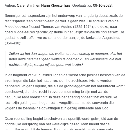
Auteur:
Carel Smith en Harm Kloosterhuis
. Geplaatst op
09-10-2023
.
Sommige rechtsspreuken zijn het onderwerp van langdurig debat, zoals de
rechtsspreuk ‘een onrechtvaardige wet is geen wet’. De spreuk is van de
Middeleeuwse filosoof Thomas van Aquino (1225-1274), die deze, naar
goed Middeleeuws gebruik, opstelde in het Latijn:
lex iniusta non est lex
. De
gedachte zelf treffen we echter al eerder aan, bij de kerkvader Augustinus
(354-430):
Zullen wij het dan wagen die wetten onrechtvaardig te noemen, of is het
beter deze helemaal geen wetten te noemen? Een wet immers, die niet
1
rechtvaardig is, schijnt mij toe geen wet te zijn.
In dit fragment van Augustinus liggen de filosofische posities besloten van de
stromingen die later het natuurrecht en het rechtspositivisme worden
genoemd. Volgens Aquino, die als de grondlegger van het natuurrecht wordt
beschouwd, dient het recht in overeenstemming te zijn met wat de
natuurlijke rede voorschrijft. In deze benadering ontleent het wereldlijke
recht zijn gelding aan hoger recht, vergelijkbaar met de soeverein die
volgens de toenmalige opvattingen zijn gezag ontleende aan God.
Deze voorstelling begint te schuiven als openlijk wordt getwijfeld aan de
goddelijke oorsprong van het wereldlijke gezag. Men meent dat de
eigenlijke macht bij de burgers ligt en dat de macht van de soeverein