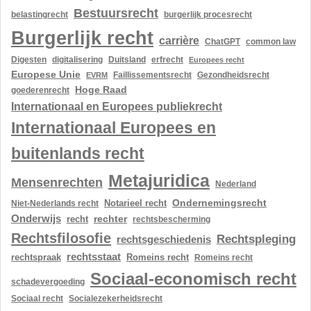
Bestuursrecht
belastingrecht
burgerlijk procesrecht
Burgerlijk recht
carrière
ChatGPT
common law
Digesten
digitalisering
Duitsland
erfrecht
Europees recht
Europese Unie
Gezondheidsrecht
EVRM
Faillissementsrecht
Hoge Raad
goederenrecht
Internationaal en Europees publiekrecht
Internationaal Europees en
buitenlands recht
Metajuridica
Mensenrechten
Nederland
Ondernemingsrecht
Notarieel recht
Niet-Nederlands recht
Onderwijs
rechter
recht
rechtsbescherming
Rechtsfilosofie
Rechtspleging
rechtsgeschiedenis
rechtsstaat
rechtspraak
Romeins recht
Romeins recht
Sociaal-economisch recht
schadevergoeding
Sociaal recht
Socialezekerheidsrecht