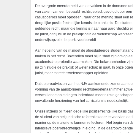
De overgrote meerderheid van de vakken in de doorsnee unive
van zaken van een bepaald rechtsgebied, gevolgd door een 
casusposities moet oplossen. Naar onze mening slaat een rec
dergelijke positiefrechtelijke kennis de plank mis. De studen
geldende recht, maar die kennis is naar haar aard vluchtig e
de jurist, of hij nu in de praktijk of in de wetenschap werkza
onderwijsopzet te beperkt voorbereidt.
Aan het eind van de rit moet de afgestudeerde student naar ons
maken in het recht. Bovendien moet hij in staat zijn om op e
academische pretentie waarmaken. Die bekwaamheden zijn v
na zijn studie de praktijk of wetenschap in gaat. In onze oge
jurist, maar tot rechtswetenschapper opleiden.
Dat de preadviezen van het NJV aankomende zomer aan de toe
vorming van de aanstormend rechtsbeoefenaar immer actueel b
verschillende opleidingen inderdaad meer ruimte geschapen
omvattende herziening van het curriculum is noodzakelijk.
Onzes inziens blijft een degelijke positiefrechtelijke basis d
de student van het juridische referentiekader te voorzien dat
manier op de materie te kunnen reflecteren. Het begin van d
intensieve positiefrechtelijke inleiding. In de daaropvolgen