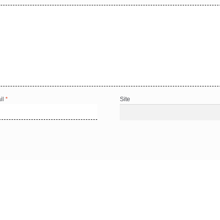
il
*
Site