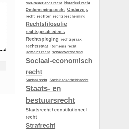
Notarieel recht
Niet-Nederlands recht
Onderwijs
Ondernemingsrecht
rechter
recht
rechtsbescherming
Rechtsfilosofie
rechtsgeschiedenis
Rechtspleging
rechtspraak
rechtsstaat
Romeins recht
schadevergoeding
Romeins recht
Sociaal-economisch
recht
Sociaal recht
Socialezekerheidsrecht
Staats- en
bestuursrecht
Staatsrecht / constitutioneel
recht
Strafrecht