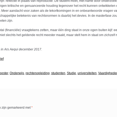
n: reflectie in plaats van reproductie. De student moet, met name door onderzoek
eigen kritische en genuanceerde houding tegenover het recht kunnen ontwikkelen
iden. Meer aandacht voor zaken als de tekortkomingen in en onbeantwoorde vragen v
happelijke betekenis van rechtsnormen is daarbij het devies. In de masterfase zou
eten zijn.
al (financiële) vraagtekens zetten, maar één ding staat in onze ogen buiten kijf: e
niet slechts het geldende recht meester maakt, maar stelt hem in staat om zichzelf 
n in Ars Aequi december 2017.
ief
eester
,
Onderwijs
,
rechtenopleiding
,
studenten
,
Studie
,
universiteiten
,
Vaardighede
n zijn gemarkeerd met
*