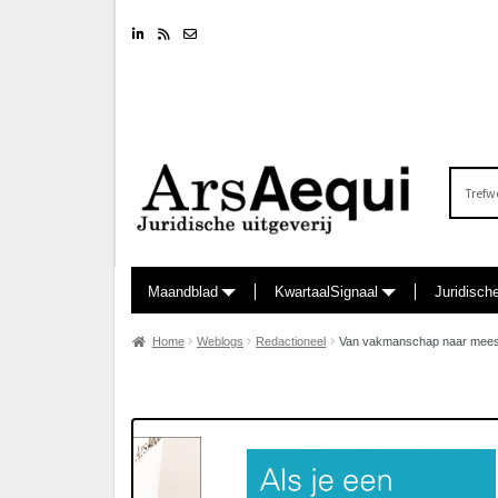
Linkedin
RSS feed
Nieuwsbrief
Zoeken
naar:
Maandblad
KwartaalSignaal
Juridisch
Home
Weblogs
Redactioneel
Van vakmanschap naar mees