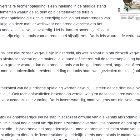
rsitaire rechtenopleiding is een inleiding in de huidige stand
tentamen waarin de student op dit afgebakende terrein
htenopleiding die zich te eenzijdig richt op het overbrengen van
t krijgt op deze manier weliswaar een breed overzicht van het
n noodzakelijkerwijs onvolledig. Het is daarom onvermijdelijk dat
am is, zijn eigen kennis voortdurend moet bijspijkeren. Dat is iets waarop de vertro
 idee niet zozeer wegwijs zijn in het recht, als wel in staat zijn om zichzelf wegwij
en abstracter niveau op de materie te kunnen reflecteren, wil de rechtenopleiding h
an grotere waarde dan een brede kennis van het geldende recht, ongeacht of ee
n moet de universitaire rechtenopleiding ondanks haar twee gezichten dus niet (loute
komst van de juridische opleiding worden gewijd, illustreert dat de discussie ov
lijft. Ook rechtenfaculteiten broeden op vernieuwing en de laatste jaren wordt b
 voor academische vorming. Dat is lovenswaardig, maar volgens ons niet voldoen
aarbij de onontbeerlijke eerste stap; niet zozeer omwille van die kennis als zodanig
 hij minimaal nodig heeft om zijn kennis zelfstandig verder uit te bouwen en om op z
e studie – bijvoorbeeld het propedeusejaar – moet daarom in het teken staan van 
de studiejaren dienen de ‘kennisvakken’ geleidelijk steeds meer plaats te maken voo