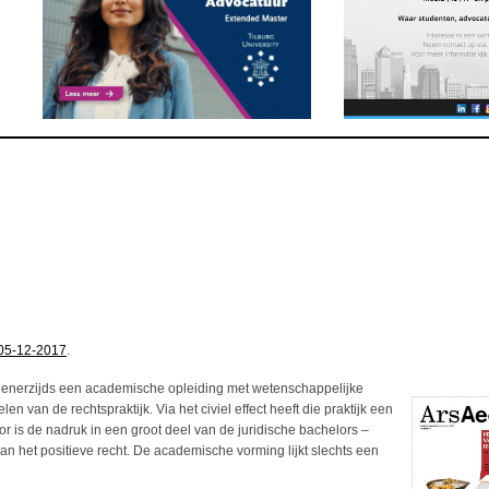
05-12-2017
.
is enerzijds een academische opleiding met wetenschappelijke
en van de rechtspraktijk. Via het civiel effect heeft die praktijk een
r is de nadruk in een groot deel van de juridische bachelors –
an het positieve recht. De academische vorming lijkt slechts een