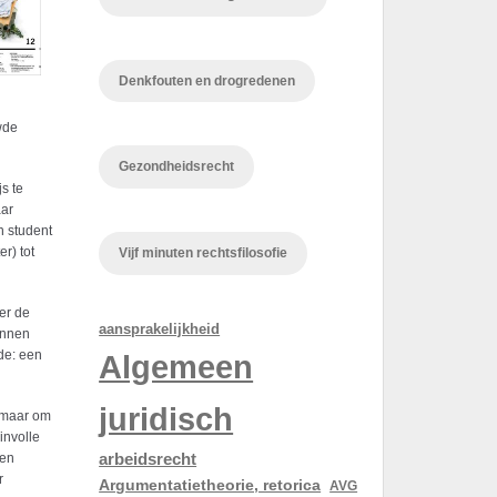
Denkfouten en drogredenen
uwde
Gezondheidsrecht
s te
aar
n student
r) tot
Vijf minuten rechtsfilosofie
er de
aansprakelijkheid
innen
de: een
Algemeen
juridisch
, maar om
involle
arbeidsrecht
een
r
Argumentatietheorie, retorica
AVG