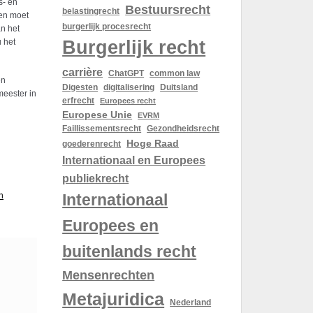
s- en
Bestuursrecht
belastingrecht
 en moet
burgerlijk procesrecht
an het
Burgerlijk recht
 het
carrière
ChatGPT
common law
en
Digesten
digitalisering
Duitsland
meester in
erfrecht
Europees recht
Europese Unie
EVRM
Gezondheidsrecht
Faillissementsrecht
Hoge Raad
goederenrecht
Internationaal en Europees
publiekrecht
Internationaal
n
Europees en
buitenlands recht
Mensenrechten
Metajuridica
Nederland