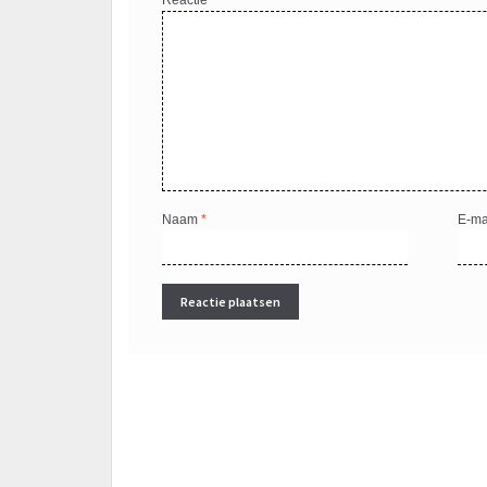
Naam
*
E-ma