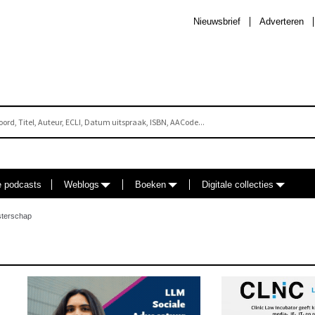
Nieuwsbrief
Adverteren
e podcasts
Weblogs
Boeken
Digitale collecties
terschap