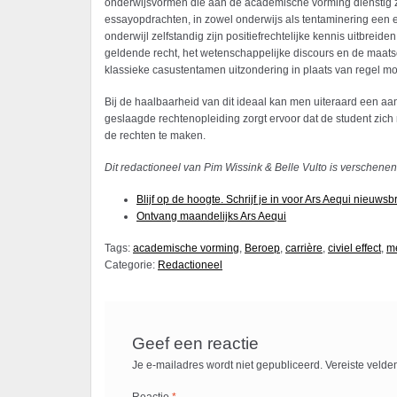
onderwijsvormen die aan de academische vorming dienstig zij
essayopdrachten, in zowel onderwijs als tentaminering een 
onderwijl zelfstandig zijn positiefrechtelijke kennis uitbre
geldende recht, het wetenschappelijke discours en de maatsc
klassieke casustentamen uitzondering in plaats van regel mo
Bij de haalbaarheid van dit ideaal kan men uiteraard een aant
geslaagde rechtenopleiding zorgt ervoor dat de student zich 
de rechten te maken.
Dit redactioneel van Pim Wissink & Belle Vulto is verschene
Blijf op de hoogte. Schrijf je in voor Ars Aequi nieuwsbr
Ontvang maandelijks Ars Aequi
Tags:
academische vorming
,
Beroep
,
carrière
,
civiel effect
,
m
Categorie:
Redactioneel
Geef een reactie
Je e-mailadres wordt niet gepubliceerd.
Vereiste velde
Reactie
*