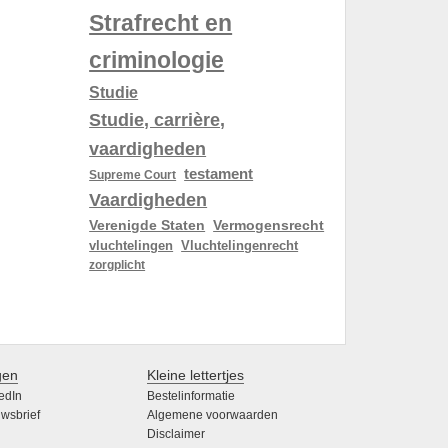
Strafrecht en
criminologie
Studie
Studie, carrière,
vaardigheden
testament
Supreme Court
Vaardigheden
Verenigde Staten
Vermogensrecht
vluchtelingen
Vluchtelingenrecht
zorgplicht
gen
Kleine lettertjes
edIn
Bestelinformatie
wsbrief
Algemene voorwaarden
Disclaimer